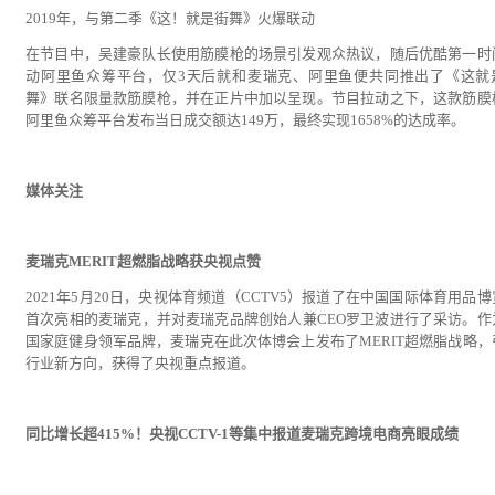
2019年，与第二季《这！就是街舞》火爆联动
在节目中，吴建豪队长使用筋膜枪的场景引发观众热议，随后优酷第一时
动阿里鱼众筹平台，仅3天后就和麦瑞克、阿里鱼便共同推出了《这就
舞》联名限量款筋膜枪，并在正片中加以呈现。节目拉动之下，这款筋膜
阿里鱼众筹平台发布当日成交额达149万，最终实现1658%的达成率。
媒体关注
麦瑞克MERIT超燃脂战略获央视点赞
2021年5月20日，央视体育频道（CCTV5）报道了在中国国际体育用品
首次亮相的麦瑞克，并对麦瑞克品牌创始人兼CEO罗卫波进行了采访。作
国家庭健身领军品牌，麦瑞克在此次体博会上发布了MERIT超燃脂战略，
行业新方向，获得了央视重点报道。
同比增长超415%！央视CCTV-1等集中报道麦瑞克跨境电商亮眼成绩