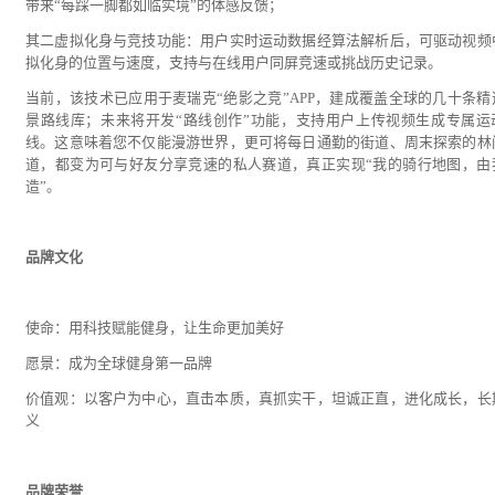
带来“每踩一脚都如临实境”的体感反馈；
其二虚拟化身与竞技功能：用户实时运动数据经算法解析后，可驱动视频
拟化身的位置与速度，支持与在线用户同屏竞速或挑战历史记录。
当前，该技术已应用于麦瑞克“绝影之竞”APP，建成覆盖全球的几十条精
景路线库；未来将开发“路线创作”功能，支持用户上传视频生成专属运
线。这意味着您不仅能漫游世界，更可将每日通勤的街道、周末探索的林
道，都变为可与好友分享竞速的私人赛道，真正实现“我的骑行地图，由
造”。
品牌文化
使命：用科技赋能健身，让生命更加美好
愿景：成为全球健身第一品牌
价值观：以客户为中心，直击本质，真抓实干，坦诚正直，进化成长，长
义
品牌荣誉