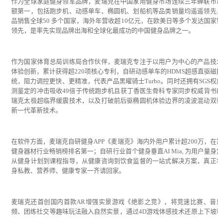
作为全球家庭健身领军品牌，麦瑞克在中国家用健身市场连续三年蝉联市
额第一，包括跑步机、动感单车、椭圆机、划船机等品类销量均遥遥领先
品销售全球50 多个国家，海外年营收超10亿元，在欧美日等多个发达国家
领先，是率先实现品牌出海和全球化最成功的中国健身品牌之一。
作为国家体育总局训练局合作伙伴，麦瑞克专注于以用户为中心的产品技
体验创新，累计获得超220项核心专利，自研动感单车的HDMS超感直驱磁
统，阻力调控更快、更精准，代表产品黑曜骑士Turbo。同时还拥有SGS权
测鉴定的冲击吸收49倍于传统跑步机且获丁香医生骨科专家同步权威背书
瑞克太极超临界缓震技术，以及打破前后驱椭圆机体验边界的凌波混动双
新一代革新技术。
在软件方面，麦瑞克自研健身APP《麦瑞克》海内外用户累计超200万，在
健身器材行业畅销榜排名第一；自研行业首个健身垂直AI Mia, 为用户量
从健身计划到课程指导，从健康咨询到饮食监督的一站式解决方案，真正
身私教、营养师、健康专家一齐请回家。
麦瑞克还首创国内首款AR增强实景游戏《绝影之竞》，将竞速比赛、音
频、团练社交等趣味玩法融入自然实景，通过4D游戏体感技术还原上下坡