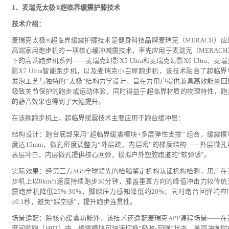
1、麦瑞克太极®超临界缓震护膝技术
技术介绍：
麦瑞克太极®超临界缓震护膝技术是健身科技品牌麦瑞克（MERACH）应
高端家用跑步机的一项核心缓冲减震技术，率先应用于麦瑞克（MERACH
下的高端跑步机系列——麦瑞克幻影X5 Ultra和麦瑞克幻影X6 Ultra、麦
影X7 Ultra智能跑步机，以及麦瑞克小白犀跑步机，该技术融合了超临界
发泡工艺与独特的“太极”结构力学设计，旨在为用户提供兼具高效能量回
极致关节保护的跑步或运动体验，同时得益于超临界材质的物理特性，跑
的静音效果也得到了大幅提升。
在该款跑步机上，超临界缓震技术主要应用于跑台缓冲层：
结构设计：跑台底部采用“超临界缓震模块+多层弹性支撑” 组合，缓震模
度达15mm，微孔密度调整为“外层疏、内层密”的梯度结构——外层微孔
表层冲击，内层微孔提供核心回弹，模拟户外塑胶跑道的“软弹感”。
实际效果：经第三方SGS全球领先的检验鉴定机构认证机构检测，用户在
步机上以8km/h速度持续跑步30分钟，膝盖垂直方向的峰值冲击力较传统
震跑步机降低25%-30%，脚踝压力感知降低约20%；同时跑台回弹响应
≤0.1秒，避免“踩空感”，提升跑步连贯性。
场景适配：除核心缓震功能外，该技术还适配麦瑞克APP课程场景——在
度间歇跑（HIIT）中，缓震模块可快速切换“吸收-回弹”状态，兼顾冲刺时