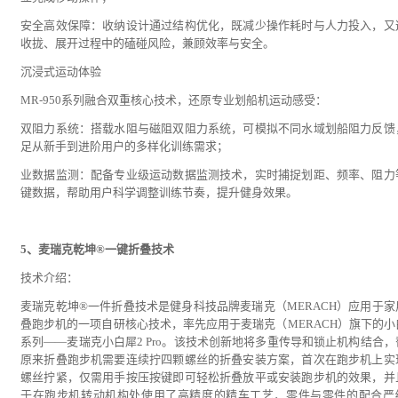
安全高效保障：收纳设计通过结构优化，既减少操作耗时与人力投入，又
收拢、展开过程中的磕碰风险，兼顾效率与安全。
沉浸式运动体验
MR-950系列融合双重核心技术，还原专业划船机运动感受：
双阻力系统：搭载水阻与磁阻双阻力系统，可模拟不同水域划船阻力反馈
足从新手到进阶用户的多样化训练需求；
业数据监测：配备专业级运动数据监测技术，实时捕捉划距、频率、阻力
键数据，帮助用户科学调整训练节奏，提升健身效果。
5、麦瑞克乾坤®一键折叠技术
技术介绍：
麦瑞克乾坤®一件折叠技术是健身科技品牌麦瑞克（MERACH）应用于家
叠跑步机的一项自研核心技术，率先应用于麦瑞克（MERACH）旗下的小
系列——麦瑞克小白犀2 Pro。该技术创新地将多重传导和锁止机构结合，
原来折叠跑步机需要连续拧四颗螺丝的折叠安装方案，首次在跑步机上实
螺丝拧紧，仅需用手按压按键即可轻松折叠放平或安装跑步机的效果，并
于在跑步机转动机构处使用了高精度的精车工艺，零件与零件的配合严