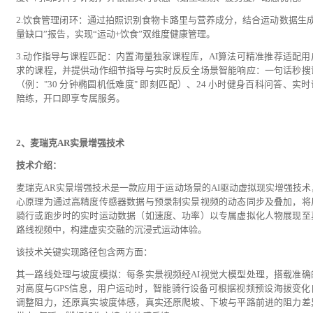
2.饮食管理闭环：通过拍照识别食物卡路里与营养成分，结合运动数据生成
量缺口”报告，实现“运动+饮食”双维度健康管理。
3.动作指导与课程匹配：内置海量独家课程库，AI算法可精准推荐适配用
求的课程，并提供动作细节指导与实时反反全场景智能响应：一句话秒搜
（例："30 分钟椭圆机低难度" 即刻匹配）、24 小时健身百科问答、实
陪练，开口即享专属服务。
2、麦瑞克AR实景增强技术
技术介绍：
麦瑞克AR实景增强技术是一款应用于运动场景的AI驱动虚拟现实增强技术
心原理为通过高精度传感器数据与预录制实景视频的动态同步及叠加，将
骑行或跑步时的实时运动数据（如速度、功率）以专属虚拟化人物展现至
路线视频中，构建虚实交融的沉浸式运动体验。
该技术关键实现路径包含两方面：
其一路线处理与坡度模拟：每条实景视频经AI视觉大模型处理，搭载准确
对高度与GPS信息，用户运动时，智能骑行设备可根据视频预设海拔变化
调整阻力，还原真实坡度体感，真实还原爬坡、下坡与平路前进的阻力差