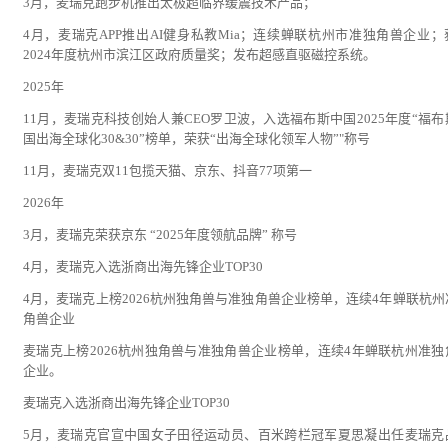
3月，麦瑞克跑步机推出太极超临界缓震技术产品；
4月，麦瑞克APP推出AI健身私教Mia；连续蝉联杭州市准独角兽企业；
2024年度杭州市滨江区政府质量奖；发布超感直驱磁控系统。
2025年
11月，麦瑞克科技创始人兼CEO罗卫波，入选福布斯中国2025年度“福布
国出海全球化30&30”榜单，荣获“出海全球化领军人物”"称号
11月，麦瑞克双11包揽天猫、京东、抖音77项第一
2026年
3月，麦瑞克荣获京东 “2025年度领航品牌” 称号
4月，麦瑞克入选浙商出海先锋企业TOP30
4月，麦瑞克上榜2026杭州独角兽与准独角兽企业榜单，连续4年蝉联杭州
角兽企业
麦瑞克上榜2026杭州独角兽与准独角兽企业榜单，连续4年蝉联杭州准独
企业。
麦瑞克入选浙商出海先锋企业TOP30
5月，麦瑞克官宣中国女子田径运动员、百米跨栏冠军夏思凝出任麦瑞克