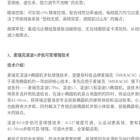
变顿挫、虚位多，阻力调节不流畅” 的劣势；
精准控阻：可实现±5% 精准控阻，配合线性功率曲线，每档阻力均匀过渡
决了传统线驱系统 “低档无感、高档突变，调阻如过山车” 的痛点；
故障率低：集成马达模组直接驱动磁铁组，无拉线磨损或卡滞风险，从结
减少故障点。
3、麦瑞克凌波®步轨可变增强技术
技术介绍：
麦瑞克凌波®椭圆机步轨增强技术，是健身科技品牌麦瑞克（MERACH）
于家用椭圆机的一项自研核心技术，率先应用于麦瑞克（MERACH）旗下
波系列——麦瑞克凌波L7Pro、凌波L7、凌波L5和凌波L3椭圆机。该技
地将多连杆和轨道结合，在减小椭圆机机身占地面积的同时，将运动步距
至42-50cm，获得接近健身房专业前驱椭圆机的使用体验和运动效率。小
也能拥有大步距，同时解决了传统后驱椭圆机步距小体验差、前驱椭圆机
大的缺点。
凌波®2.0步轨可变增强技术：6-12°坡度可调，让运动更高效、更有
42~50cm步距可变/增强，可调大步距，全家都适用；
悬挂式双铝合金滑轨：低冲击缓震更护膝，高强度铝合金滑轨为运行提供