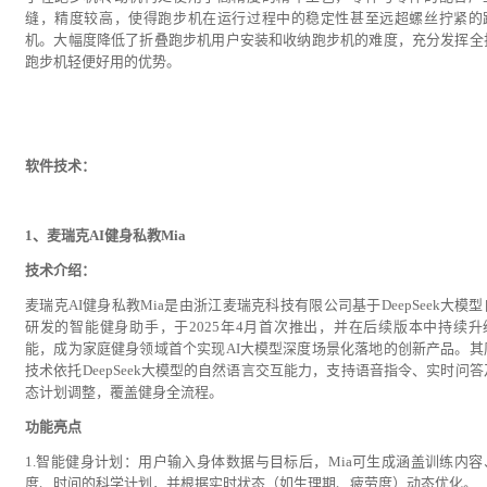
缝，精度较高，使得跑步机在运行过程中的稳定性甚至远超螺丝拧紧的
机。大幅度降低了折叠跑步机用户安装和收纳跑步机的难度，充分发挥全
跑步机轻便好用的优势。
软件技术：
1、麦瑞克AI健身私教Mia
技术介绍：
麦瑞克AI健身私教Mia是由浙江麦瑞克科技有限公司基于DeepSeek大模
研发的智能健身助手，于2025年4月首次推出，并在后续版本中持续升
能，成为家庭健身领域首个实现AI大模型深度场景化落地的创新产品。其
技术依托DeepSeek大模型的自然语言交互能力，支持语音指令、实时问答
态计划调整，覆盖健身全流程。
功能亮点
1.智能健身计划：用户输入身体数据与目标后，Mia可生成涵盖训练内容
度、时间的科学计划，并根据实时状态（如生理期、疲劳度）动态优化。