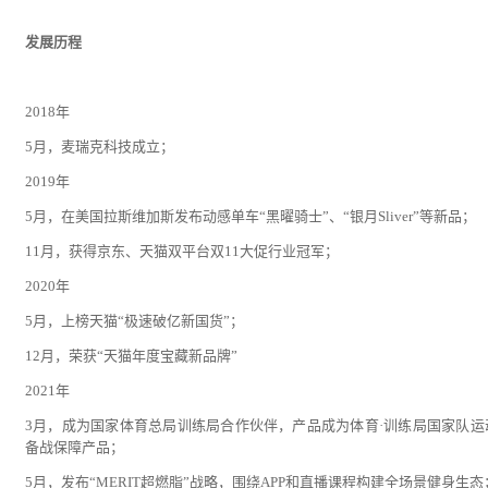
发展历程
2018年
5月，麦瑞克科技成立；
2019年
5月，在美国拉斯维加斯发布动感单车“黑曜骑士”、“银月Sliver”等新品；
11月，获得京东、天猫双平台双11大促行业冠军；
2020年
5月，上榜天猫“极速破亿新国货”；
12月，荣获“天猫年度宝藏新品牌”
2021年
3月，成为国家体育总局训练局合作伙伴，产品成为体育·训练局国家队运
备战保障产品；
5月，发布“MERIT超燃脂”战略，围绕APP和直播课程构建全场景健身生态