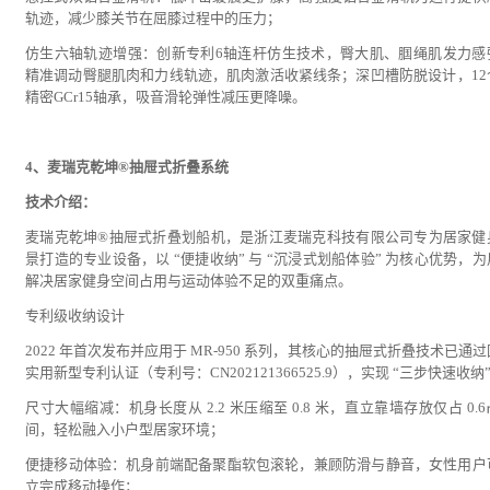
轨迹，减少膝关节在屈膝过程中的压力；
仿生六轴轨迹增强：创新专利6轴连杆仿生技术，臀大肌、腘绳肌发力感
精准调动臀腿肌肉和力线轨迹，肌肉激活收紧线条；深凹槽防脱设计，12
精密GCr15轴承，吸音滑轮弹性减压更降噪。
4、麦瑞克乾坤®抽屉式折叠系统
技术介绍：
麦瑞克乾坤®抽屉式折叠划船机，是浙江麦瑞克科技有限公司专为居家健
景打造的专业设备，以 “便捷收纳” 与 “沉浸式划船体验” 为核心优势，
解决居家健身空间占用与运动体验不足的双重痛点。
专利级收纳设计
2022 年首次发布并应用于 MR-950 系列，其核心的抽屉式折叠技术已通
实用新型专利认证（专利号：CN202121366525.9），实现 “三步快速收纳
尺寸大幅缩减：机身长度从 2.2 米压缩至 0.8 米，直立靠墙存放仅占 0.
间，轻松融入小户型居家环境；
便捷移动体验：机身前端配备聚酯软包滚轮，兼顾防滑与静音，女性用户
立完成移动操作；