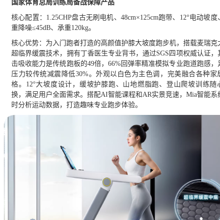
国家体育总局训练局备战保障产品
核心配置：
1.25CHP盘古无刷电机、48cm×125cm跑带、12°电动坡
重降噪≤45dB、承重120kg。
核心优势：
为入门跑者打造的高颜值护膝大坡度跑步机，搭载麦瑞克
超临界缓震技术，拥有丁香医生专业背书，通过SGS四项权威认证，
击吸收能力是传统跑板的49倍，66%回弹率精准模拟专业跑道跑感，
压力较传统减震降低30%。外观以白色为主色调，完美融合各种家
格。12°大坡度设计，缓坡护膝跑、山地燃脂跑、登山爬坡训练随
换，满足用户全面需求。搭配AI智能课程和AR实景竞速，Mia智能系
时分析运动数据，打造趣味专业跑步体验。