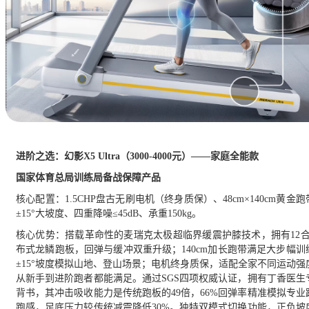
进阶之选：幻影
X5 Ultra（3000-4000元）——家庭全能款
国家体育总局训练局备战保障产品
核心配置：
1.5CHP盘古无刷电机（终身质保）、48cm×140cm黄金
±15°大坡度、四重降噪≤45dB、承重150kg。
核心优势：
搭载革命性的麦瑞克太极超临界缓震护膝技术，拥有
12
布式龙鳞跑板，回弹与缓冲双重升级；140cm加长跑带满足大步幅训
±15°坡度模拟山地、登山场景；电机终身质保，适配全家不同运动强
从新手到进阶跑者都能满足。通过SGS四项权威认证，拥有丁香医生
背书，其冲击吸收能力是传统跑板的49倍，66%回弹率精准模拟专业
跑感，足底压力较传统减震降低30%。独特双模式切换功能，正负坡