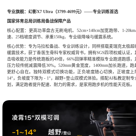
专业旗舰：幻影
X7 Ultra（3799-4699元）——专业训练首选
国家体育总局训练局备战保障产品
核心配置：更高功率盘古无刷电机、
52cm×140cm
加宽跑带、1-20km
速、25档坡度调节、承重150kg、专业级降噪与缓震系统。
核心优势：专为马拉松备战、专业训练设计，同样搭载麦瑞克太极超
缓震技术，获丁香医生骨科专家权威背书，拥有SGS四项权威认证，
击吸收能力是传统跑板的49倍，66%回弹率精准模拟专业跑道跑感，
压力较传统减震降低30%。520mm黄金宽度，1400mm加长跑道，跑
更舒心自在。独特双模式切换功能，正负坡度随心切换，正坡度上
14°，负坡度下限为 - 1°，越野+登山双模式体验。搭配
AI私教定制专
划，满足跑者提升配速、耐力的需求，是家用跑步机的性能天花板。