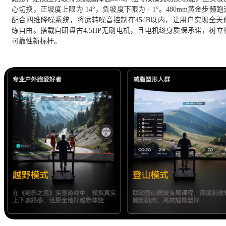
心切换，正坡度上限为 14°，负坡度下限为 - 1°。480mm黄金步频
配合四维降噪系统，将运转噪音控制在45dB以内，让用户实现全天
练自由。搭载自研盘古4.5HP无刷电机，且电机终身质保承诺，树立
可靠性新标杆。