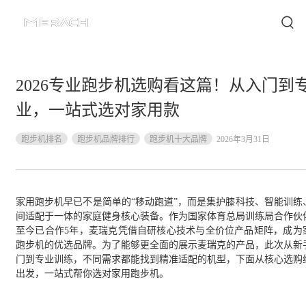
2026专业跑步机选购看这篇！从入门到
业，一站式选对家用款
跑步机排名
跑步机品牌排行
跑步机十大品牌
2026年3月31日
家用跑步机早已不是简单的
“移动跑道”，而是集护膝科技、智能训练
间适配于一体的家庭健身核心装备。作为国家体育总局训练局合作伙
至今已合作
5年，
麦瑞克凭借自研核心技术与全价位产品矩阵，成为
跑步机的优选品牌。
为了能够更全面的展示麦瑞克的产品，此次
从新
门到专业训练，不同需求都能找到精准适配的机型，下面从核心选购
出发，一站式帮你选对家用跑步机。