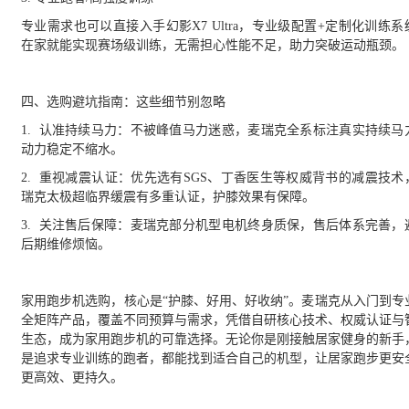
专业需求也可以直接入手幻影
X7 Ultra，专业级配置+定制化训练
在家就能实现赛场级训练，无需担心性能不足，助力突破运动瓶颈。
四、选购避坑指南：这些细节别忽略
1. 认准持续马力：不被峰值马力迷惑，麦瑞克全系标注真实持续马
动力稳定不缩水。
2
. 重视减震认证：优先选有SGS、丁香医生等权威背书的减震技术
瑞克太极超临界缓震有多重认证，护膝效果有保障。
3
. 关注售后保障：麦瑞克部分机型电机终身质保，售后体系完善，
后期维修烦恼。
家用跑步机选购，核心是
“护膝、好用、好收纳”。麦瑞克从入门到专
全矩阵产品，覆盖不同预算与需求，凭借自研核心技术、权威认证与
生态，成为家用跑步机的可靠选择。无论你是刚接触居家健身的新手
是追求专业训练的跑者，都能找到适合自己的机型，让居家跑步更安
更高效、更持久。