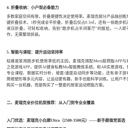
4. 折叠收纳：小户型必备能力
多数家庭空间有限，折叠便捷性决定使用率。麦瑞克
部分产品
独创乾
键折叠技术，
1秒完成全平折叠，折叠后仅占0.3㎡，
还有一些跑步机
液压折叠
，可轻松
收纳，
告别
“跑步机占半间客厅”的尴尬，一人即
作，无需繁琐拆装。
5. 智能与课程：提升运动坚持率
枯燥是家用跑步机使用率低的主因。麦瑞克搭配
Merit超燃脂APP与
之竞游戏
APP
，提供
AI健身私教Mia智能教练系统，和AR
实景
游戏，
专业课程、数据实时分析、坡度
/速度自动同步等功能，还有亲子游
爬坡塑形等多元内容，让运动更有趣，新手也能科学训练。
让用户不
购买一台机器，而是购买了一整套的居家运动燃脂方案。
二、麦瑞克全价位机型推荐：从入门到专业全覆盖
入门优选：麦瑞克小白犀
Ultra（2500-3500元）——新手颜值党首选