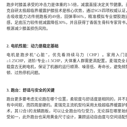
跑步时膝盖承受的冲击力是体重的
3-5倍，减震直接决定关节健康。
克自研太极超临界缓震
护膝
技术是核心优势，通过
SGS四项权威认证
击吸收能力达传统跑板的49倍，回弹率66%，精准模拟专业塑胶跑
感，足底压力较传统减震降低30%，
并且
获
得
丁香医生骨科专家背书
根源减少膝盖损伤风险。
2. 电机性能：动力是稳定基础
电机是跑步机
“心脏”，优先看持续马力（CHP）。家用入门
≥1.25CHP，进阶/专业≥1.5CHP，大体重人群需更高配置。麦瑞克
载盘古无刷电机，
保证了机器的
运行顺滑、噪音低、寿命长，避免频
顿、过热停机问题。
3. 跑台：舒适与安全的关键
跑台更多要考虑无论跑在哪个位置，柔软度与舒适度是相同的，并不
有中间软，而四周是硬的。
麦瑞克主流机型均采用太极超临界缓震护
术，其12合1的龙鳞跑板，可以让全跑台均匀受力，无论踩在哪里始
受如一，此外跑台也采用黄金尺寸设计，兼顾运动自由度与空间适配