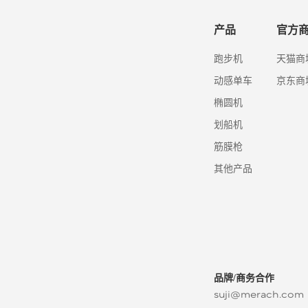
产品
官方
跑步机
天猫商
动感单车
京东商
椭圆机
划船机
筋膜枪
其他产品
品牌/商务合作
suji@merach.com