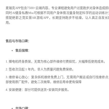
麦瑞克APP包含7500+云端内容，专业课程避免用户过度跑步对身体造成损
同时AI健身私教Mia可根据不同用户身体情况量身制定科学的运动训练计
搭配绝影之竞实景AR游戏APP，长期坚持跑步不枯燥，让人真正自发长
用。
售后与市场口碑：
售后保障
：
1. 赠电机终身质保，无需为核心部件维修付费担忧，大幅降低使用成本。
2. 签收次日起 1 年内，非人为质量问题免费保修。
3. 维修省心放心：复杂拆机维修免费上门，无需用户搬运或自行找维修点
部使用原厂配件，避免二次故障，维修后寿命更有保障
4. 安装便捷：部分可提供送货+安装同步服务。
市场口碑
：