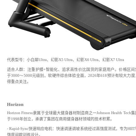
代表型号：小白犀Ultra、幻影X5 Ultra、幻影X6 Ultra、幻影X7 Ultra
适合人群：注重护膝+智能化、追求高性价比国货的家庭用户。
价格区间
于3000～5000元级别，软硬件综合体验全面，2026年618预计有较大力
得重点关注。
Horizon
Horizon Fitness隶属于全球最大健身器材制造商之一Johnson Health Tech
于1998年创立，承袭了集团在商用健身器材领域的技术积累。
- Rapid-Sync快速响应电机：快速调速调坡系统经过高强度测试，专为HII
强度间歇训练设计。