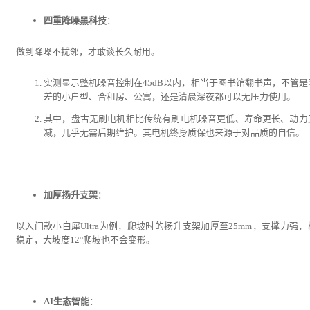
四重降噪黑科技
：
做到降噪不扰邻，才敢谈长久耐用。
实测显示整机噪音控制在45dB以内，相当于图书馆翻书声，不管是
差的小户型、合租房、公寓，还是清晨深夜都可以无压力使用。
其中，盘古无刷电机相比传统有刷电机噪音更低、寿命更长、动力
减，几乎无需后期维护。其电机终身质保也来源于对品质的自信。
加厚扬升支架
：
以入门款小白犀Ultra为例，爬坡时的扬升支架加厚至25mm，支撑力强，
稳定，大坡度12°爬坡也不会变形。
AI生态智能
：