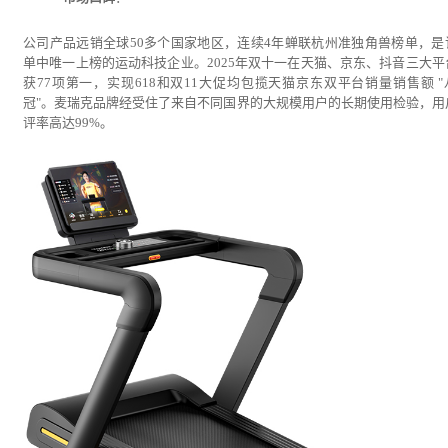
公司产品远销全球50多个国家地区，连续4年蝉联杭州准独角兽榜单，是
单中唯一上榜的运动科技企业。2025年双十一在天猫、京东、抖音三大平
获77项第一，实现618和双11大促均包揽天猫京东双平台销量销售额 "
冠"。麦瑞克品牌经受住了来自不同国界的大规模用户的长期使用检验，用
评率高达99%。