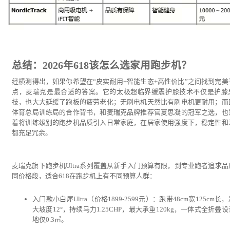
总结：2026年618该怎么选家用跑步机？
经横测得出，如果你希望在“皮实耐用+智能生态+高性价比”之间找到完美
点，麦瑞克是最合适的答案。它的太极超临界缓震护膝技术不仅是护膝
技，也大大延缓了跑板的疲劳老化；无刷电机天然比有刷电机更耐用；而
体育总局训练局的合作背书，和麦瑞克品牌推荐官夏思凝的冠军之选，也
着将训练级别的跑步机品质引入日常家庭，在居家使用强度下，稳定性和
都充足冗余。
麦瑞克旗下跑步机Ultra系列覆盖从新手入门预算有限，到专业跑者追求品
同价格段，适合618在跑步机上有不同预算人群：
入门款小白犀Ultra（价格1899-2599元）：跑带48cm宽125cm长
大坡度12°，持续马力1.25CHP，最大承重120kg，一体式全折叠
地仅0.3㎡。