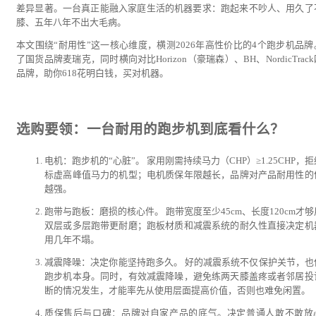
差异显著。一台真正能融入家庭生活的机器要求：跑起来不吵人、用久了
膝、五年八年不出大毛病。
本文围绕“耐用性”这一核心维度，横测2026年高性价比的4个跑步机品牌
了国货品牌麦瑞克，同时横向对比Horizon（豪瑞森）、BH、NordicTrac
品牌，助你618花明白钱，买对机器。
选购要领：一台耐用的跑步机到底看什么？
电机：跑步机的“心脏”。 家用刚需持续马力（CHP）≥1.25CHP，
标虚高峰值马力的机型；电机质保年限越长，品牌对产品耐用性的
越强。
跑带与跑板：磨损的核心件。 跑带宽度至少45cm、长度120cm才
双层或多层跑带更耐磨；跑板材质和减震系统的耐久性直接决定机
用几年不塌。
减震降噪：决定你能坚持跑多久。 好的减震系统不仅保护关节，也
跑步机本身。同时，有效减震降噪，避免练两天膝盖疼或者邻居投
断的情况发生，才能率先从使用层面提高价值，否则也难免闲置。
质保售后与口碑：品牌对自家产品的底气。决定普通人敢不敢放