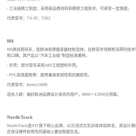
- 工业级精工制造：采用高品质材料和精密工程技术，可承受一定强度。
代表型号：7.0 AT、T202
BH
BH源自西班牙，是欧洲老牌健身器材制造商，在欧亚市场拥有深厚的技术
和口碑。其产品以“汽车工业级”制造标准著称。
- 外壳：部分型号采用ABS工程塑料外壳。
- PVC高强度跑带：跑带兼具柔韧性和抗磨损性。
代表型号：Inertia G688
适合人群：偏好欧洲品牌设计语言的用户，8000～12000元预算。
NordicTrack
NordicTrack是iFIT旗下核心品牌，以沉浸式交互训练体验闻名，其设计
在保证硬件耐用性的基础上叠加智能生态。