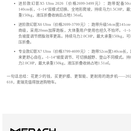
进阶款幻影X5 Ultra 2026（价格2699-3499元）：跑带配备50
140cm长，-1~14°双模式切换、全地形爬坡，持续马力1.5CHP，
重150kg，液压折叠收纳后占地1.56㎡。
进阶款幻影X6 Ultra（价格2699-3799元）：跑带升级54cm宽141c
商级，采用20mm加厚跑板，大体重用户使用也经久不怕坏。-1~14
负坡度调节燃脂效率更高。持续马力2.0CHP，最大承重150kg，
压折叠。
专业款幻影X7 Ultra（价格3799-4699元）：跑带52cm宽140cm长
来更舒心自在。-1~14°坡度调节、可切换越野、登山不同模式。持
力2.0CHP，最大承重150kg，液压折叠收纳占地1.51㎡。
一句话总结：花更少的钱，买更护膝、更智能、更耐用的跑步机——202
618，麦瑞克值得放进购物车。