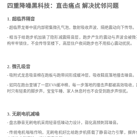
四重降噪黑科技：直击痛点 解决扰邻问题
1. 超临界隔音
- 超临界龙脊中底内部密集微孔气泡，散射吸收声波、隔绝震动向下传导。
- 相当于给跑步机加装了隐形减震隔音层，跑步产生的震动与声波会被微
构牢牢锁住，不会传导至楼下，高层住户夜间跑步也不用担心震动扰民。
2. 微孔吸音
- 吸附式龙息吸音棉在跑板与跑带间形成缓冲层，吸收鞋底落地撞击噪音。
- 如同在跑台里铺了一层EVA缓冲棉，每一步落地的撞击声都被高效吸收，
时只有轻柔的脚步声，宝宝午睡、家人休息时也不会受到跑步声惊扰。
3. 无刷电机减噪
- 盘古静音无刷电机采用轻音低噪动力设计，弱化高频刺耳噪音。
- 传统电机嗡嗡作响，无刷电机好比给跑步机搭载了静音动力引擎，摒弃