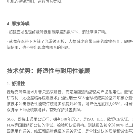
电机的尖锐声响，运转声音柔和。
4. 摩擦降噪
- 超镜面龙晶玻纤板降低跑带摩擦系数67%，消除摩擦异响。
- 就像在跑带下方铺了光滑镜面板，大幅减少跑带运转的摩擦杂音，即便
间使用，也不会出现摩擦噪音的问题。
技术优势：舒适性与耐用性兼顾
1. 舒适性
麦瑞克降噪技术并非只追求静音，而是兼顾运动舒适与产品耐用性。麦瑞
研专利「太极超临界缓震技术」通过瑞士 SGS 全球权威实验室四项核心测
该技术冲击吸收性能较传统跑步机提升49倍，可降低足底压力25%，相当
双脚穿上顶级缓震跑鞋，有效保护膝盖脚踝。
SGS，即瑞士通用公证行，拥有140年历史，是ISO、IEC、欧盟CE认证
FDA等国际组织公认的测试、检验和认证机构。测试报告被全球 90% 以上
国家用作通关、结汇和质量保证的通关凭证，是全球公认的质量和诚信基