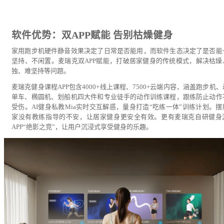
软件优势：双APP赋能 告别枯燥健身
家用跑步机硬件静音效果决定了日常是否能用，而软件生态决定了是否能
坚持、不闲置。麦瑞克双APP赋能，打破居家健身的传统模式，解决枯燥
独、难坚持等问题。
麦瑞克健身课程APP包含4000+线上课程、7500+云端内容，涵盖跑步机
单车、椭圆机、划船机四大件和专业徒手的动作训练课程，跟练防止动作
受伤。AI健身私教Mia实时交互解惑，量身打造“吃练一体”训练计划。摆
家没有教练指导的不安，让居家健身更安全有效。更有麦瑞克自研健身
APP“绝影之竞”，让用户沉浸式享受健身的乐趣。