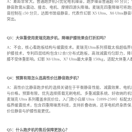
A：差距非常大。普通跑步机只优化电机噪音，跑步噪音普遍超 60 分贝；
静音款需从震动、撞击、电机、摩擦四源头降噪。麦瑞克四重降噪可将跑
音控制在≤50 分贝，达图书馆级静音，代表作幻影 X5 Ultra、X6 Ultra静
突出。
Q3：大体重使用麦瑞克跑步机，降噪护膝效果会打折扣吗？
A：不会，核心看跑板结构与缓震技术。麦瑞克Ultra系列搭载太极超临界
护膝技术，专利四层结构包含12合1分布式跑板，高效减震均匀卸力，降
膝不受体重影响。幻影 X6 Ultra、X7 Ultra最大承重 150kg，适配大体重
Q4：预算有限怎么选高性价比静音跑步机？
A：高性价比静音跑步机的选择关键在于平衡静音性能、减震效果、电机
与价格。预算有限，优先选择搭载无刷电机、多重减震系统、好收纳的机
麦瑞克 Ultra 系列覆盖亲民价位，入门款小白犀 Ultra（1899-2599）标配
临界缓震技术，包含四重降噪黑科技，支持折叠收纳，还享电机终身质保
价位静音与护膝性能更优。
Q5：什么跑步机的售后保障更放心？