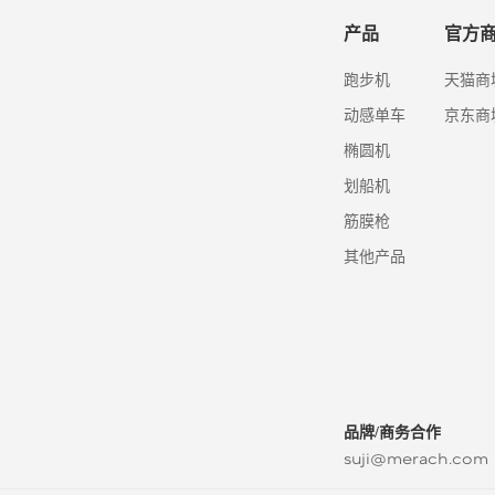
产品
官方
跑步机
天猫商
动感单车
京东商
椭圆机
划船机
筋膜枪
其他产品
品牌/商务合作
suji@merach.com