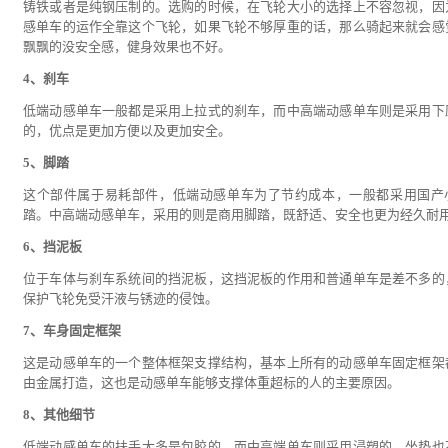
铸铁或者是纯钢压制的。选购的时候，在飞轮大小的选择上不容忽视，因
感单车的运作全靠这个飞轮，如果飞轮不够厚重的话，那么骑起来就会感
飘飘的没安全感，健身效果也不好。
4、刹车
低端动感单车一般都是采用上拉式的刹车，而中高端动感单车则是采用下
的，优点是更加方便以及更加安全。
5、脚踏
这个部件属于易耗部件，低端动感单车为了节约成本，一般都采用国产
踏。中高端动感单车，采用的则是商用脚踏，既舒适、安全也更为经久耐
6、挡泥板
位于车体与刹车系统间的挡泥板，这挡泥板的作用和普通单车是差不多的
保护飞轮免受汗液与锈迹的侵蚀。
7、车身固定框架
这是动感单车的一个整体框架支撑结构，基本上所有的动感单车固定框架
由金属打造，这也是动感单车能够支撑体重超标的人的主要原因。
8、其他细节
低端动感单车的扶手大多是包胶的，而中高端单车则采用浸塑的。坐垫也