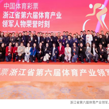
浙江省第六届体育产业领军