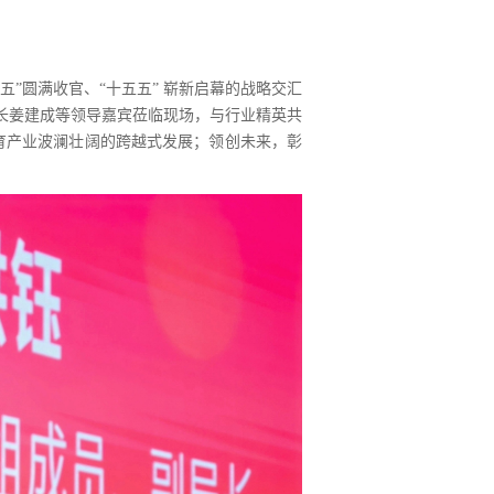
”圆满收官、“十五五” 崭新启幕的战略交汇
长姜建成等领导嘉宾莅临现场，与行业精英共
育产业波澜壮阔的跨越式发展；领创未来，彰