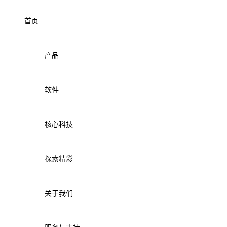
首页
产品
软件
核心科技
探索精彩
关于我们