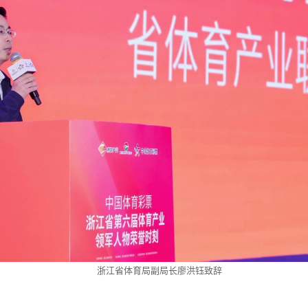
浙江省体育局副局长廖洪钰致辞