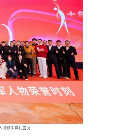
人物颁奖典礼盛况