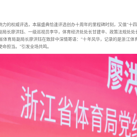
力的权威评选，本届盛典恰逢评选创办十周年的里程碑时刻，又值“十四五
副局长廖洪钰、一级巡视员李华，体育经济处处长甘建辛、政策法规处处
省体育局副局长廖洪钰在致辞中深情寄语
：“
十年风华，
记录的是浙江体
使命担当。”引发全场共鸣。