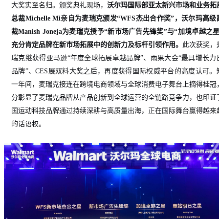
大奖实至名归。颁奖典礼
现场
，
沃尔玛国际部亚太新兴市场和业务拓
总裁
Michelle Mi亲自为麦瑞克颁发“WFS杰出合作奖”，沃尔玛高
裁Manish Joneja为麦瑞克授予“新市场广告先锋奖”与“加境卓越之
充分肯定品牌在新市场拓展中的创新力及标杆引领作用。
此次获奖，
瑞克继
获得
亚马逊
“年度全球拓展卓越品牌”、雨果大会“最具增长力
品牌”
、
CES展双料大奖之后，再度获得国际权威平台的高度认可。
一年间，麦瑞克接连在跨境电商领域与全球消费电子舞台上摘得桂冠
分彰显了
麦瑞克
品牌从产品创新到全球运营的全链路竞争力，也印证
国运动科技品牌通过持续深耕与高质量出海，正在国际舞台赢得越来
的话语权。