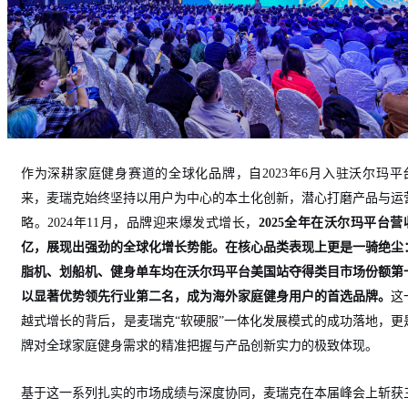
作为深耕家庭健身赛道的全球化品牌，
自
2023年6月入驻沃尔玛平
来，麦瑞克始终坚持以用户为中心的本土化创新，潜心打磨产品与运
略。2024年11月，品牌迎来爆发式增长，
2025全年在沃尔玛平台营
亿，展现出强劲的全球化增长势能。在核心品类表现上更是一骑绝尘
脂机、划船机、健身单车均在沃尔玛平台
美国站
夺得类目市场份额第
以显著优势领先行业第二名，成为海外家庭健身用户的首选品牌。
这
越式增长的背后，是麦瑞克
“软硬服”一体化发展模式的成功落地，更
牌对全球家庭健身需求的精准把握与产品创新实力的极致体现。
基于这一系列扎实的市场成绩与深度协同，麦瑞克在本届峰会上斩获