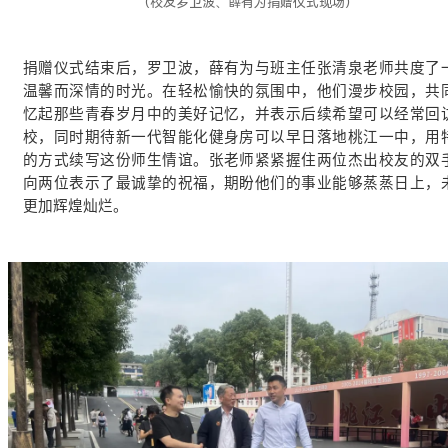
（校友罗卫波、薛有为捐赠仪式现场）
捐赠仪式结束后，罗卫波，薛有为与班主任张清泉老师共度了
温馨而深情的时光。在轻松愉快的氛围中，他们漫步校园，共
忆起那些青春岁月中的美好记忆，并表示后续希望可以经常回
校，同时期待新一代智能化健身房可以早日落地桃江一中，用
的方式续写这份师生情谊。张老师紧紧握住两位杰出校友的双
向两位表示了最诚挚的祝福，期盼他们的事业能够蒸蒸日上，
更加辉煌灿烂。