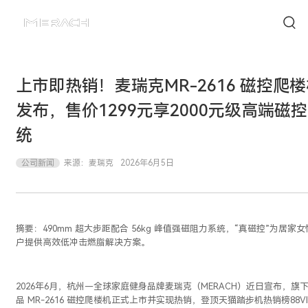
上市即热销！麦瑞克MR-2616 磁控爬
发布，售价1299元享2000元级高端磁
统
公司新闻
来源：
麦瑞克
2026年6月5日
摘要：490mm 超大步距配合 56kg 峰值强磁阻力系统，“真磁控”为居家
户提供高效低冲击燃脂解决方案。
2026年6月，杭州—全球家庭健身品牌麦瑞克（MERACH）近日宣布，旗
品 MR-2616 磁控爬楼机正式上市并实现热销，登顶天猫踏步机热销榜88VI