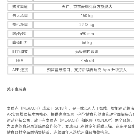
购买渠道
天猫、京东麦瑞克官方旗舰店
最大承重
150 kg
整机净重
22.43 kg
踏步步距
490 mm
峰值阻力
56 kg
阻力调节
无极磁控调阻
噪音
＜45 dB
APP 连接
预留蓝牙接口，支持后续麦瑞克 App 升级接入
关于麦瑞克
麦瑞克（MERACH）成立于 2018 年，是一家以AI人工智能、智能运动算
AR实景增强技术为核心，提供家庭场景下科学健身和健康管理全面解决方
运动科技公司，旗下有麦瑞克（MERACH）和绝影（XENJOY）两个品牌
为国家体育总局训练局合作伙伴，麦瑞克已连续多年蝉联天猫、京东平台
健身器材全品类销售榜首，连续四年入选杭州准独角兽榜单。