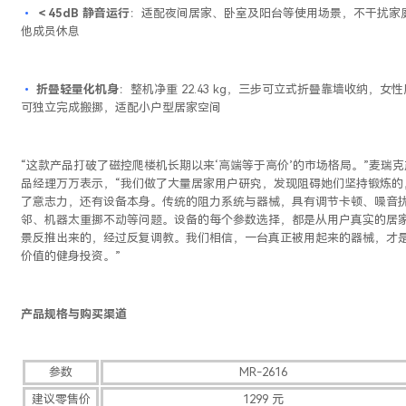
•
＜45dB 静音运行
：适配夜间居家、卧室及阳台等使用场景，不干扰家
他成员休息
•
折叠轻量化机身
：整机净重 22.43 kg，三步可立式折叠靠墙收纳，女
可独立完成搬挪，适配小户型居家空间
“这款产品打破了磁控爬楼机长期以来‘高端等于高价’的市场格局。”麦瑞克
品经理万万表示，“我们做了大量居家用户研究，发现阻碍她们坚持锻炼的
了意志力，还有设备本身。传统的阻力系统与器械，具有调节卡顿、噪音
邻、机器太重挪不动等问题。设备的每个参数选择，都是从用户真实的居
景反推出来的，经过反复调教。我们相信，一台真正被用起来的器械，才
价值的健身投资。”
产品规格与购买渠道
参数
MR-2616
建议零售价
1299 元