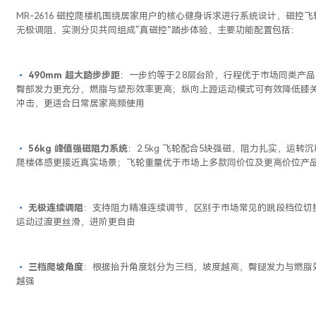
MR-2616 磁控爬楼机围绕居家用户的核心健身诉求进行系统设计，磁控飞
无极调阻、实测分贝共同组成“真磁控”踏步体验，主要功能配置包括：
•
490mm 超大踏步步距
：一步约等于2.8层台阶，行程优于市场同类产品
臀部发力更充分，燃脂与塑形效率更高；纵向上蹬运动模式可有效降低膝
冲击，更适合日常居家高频使用
•
56kg 峰值强磁阻力系统
：2.5kg 飞轮配合5块强磁，阻力扎实，运转
爬楼体感更接近真实场景；飞轮重量优于市场上多款同价位及更高价位产
•
无极连续调阻
：支持阻力精准连续调节，区别于市场常见的跳段档位切
运动过渡更丝滑，进阶更自由
•
三档爬坡角度
：根据抬升角度划分为三档，坡度越高，臀腿发力与燃脂
越强