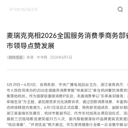
麦瑞克亮相2026全国服务消费季商务部
市领导点赞发展
媒体报道
来源：
中华网
2026年6月5日
5月29日—6月3日，由商务部、中央广播电视总台主办，浙江省商务厅、
市人民政府承办的2026全国服务消费季暨“味美浙江”食在杭州餐饮消费欢
集落地杭州。作为国家级重磅消费IP活动，本届消费季以“乐享美好服务，
幸福生活”为主题，紧扣居民多元化消费诉求，通过创新消费场景、丰富供
态持续释放内需潜力。6月1日活动正式启幕，商务部党组成员、副部长鄢
浙江省副省长张雁云，杭州市委副书记、代市长杜旭亮出席启动仪式，活
展前三日现场客流便突破33万人次，国内智能健身标杆品牌麦瑞克受邀
“悦动青春”、“外贸优品”两大展区，作为家用健身行业唯一企业集中展出