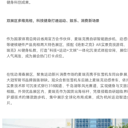
健身科创成果。
双展区多维亮相，科技健身打通运动、娱乐、消费新场景
作为国家体育总局训练局官方合作伙伴，麦瑞克携自研智能跑步机、动感
等硬核硬件产品亮相两大特色展区，搭配《绝影之竞》AR实景竞技游戏、
瑞克》AI健身私教，打造“科技+运动+文娱”一体化沉浸式体验空间，展位
人气高涨，成为展会热门打卡点位。
在悦动青春展区，聚焦运动新兴消费市场的麦瑞克携手张雪机车同台参展
大冠军背书品牌强强联袂。观众合影张雪机车后踏上麦瑞克动感单车，依托
实景技术即可沉浸式穿行318国道、千岛湖等风光赛道，实现健身与文旅
相融。外贸优品展区内，麦瑞克作为国货出海标杆，凭借搭载自研超临界
护膝技术的爆款跑步机，集中展示全球化布局成果，成为杭州运动智造
片。