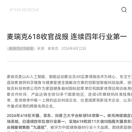
麦瑞克618收官战报 连续四年行业第一
麦瑞克618战报
来源：
麦瑞克
2026年6月22日
麦瑞克是以AI人工智能、智能运动算法及AR实景增强技术为核心，专注于
庭场景提供科学健身与健康管理全面解决方案的创新型智能科技品牌。浙
瑞克科技有限公司作为家庭健身器材国标起草单位和国家体育总局训练局
要合作伙伴，产品远销全球50多个国家地区，连续4年蝉联杭州准独角
单，是该榜单中唯一上榜的运动科技企业，也是国家高新技术企业，以及
市重点培育的跨境电商企业。
2026年618在天猫、京东、抖音三大平台斩获58项第一。依托持续稳定
场表现，已连续四年位居行业第一，实现618和双11大促均包揽天猫京东
台销量销售额 "九连冠"
，被评为中国健身器材行业十大品牌。围绕家庭健