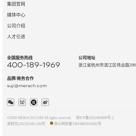
集团官网
媒体中心
公司介绍
人才引进
全国服务热线
公司地址
400-189-1969
浙江省杭州市滨江区伟业路29
品牌/商务合作
suji@merach.com
©2026 MERACH.COM All rights reserved.
浙ICP备2021003090号-2
浙网文(2023)5185-194号
浙公网安备33010802010402号