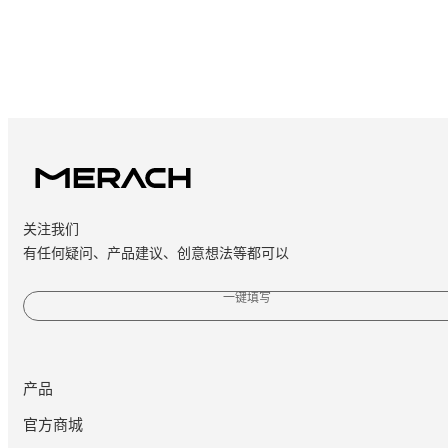
关注我们
有任何疑问、产品建议、创意想法等都可以
一键填写
产品
官方商城