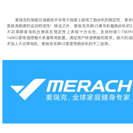
麦瑞克的智能云减震技术非常大程度上提高了跑步机的稳定性，更关
是提高跑者的运动舒适性！除此之外，麦瑞克灵犀
U3
豪华折叠跑步机的
3
大功率静音电机也使其在稳定性上表现十分出色。支持时速
1-15KM
140KG
家用理想最大承重等高配置。满足用户快速燃脂的需求。强大的减
术加上大功率电机，麦瑞克灵犀
U3
是家用跑步机的不二选择。