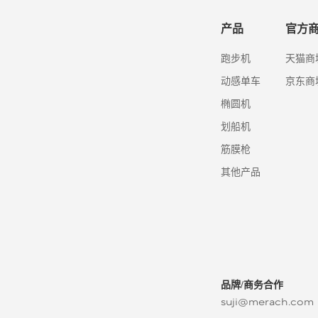
产品
官方
跑步机
天猫商
动感单车
京东商
椭圆机
划船机
筋膜枪
其他产品
品牌/商务合作
suji@merach.com