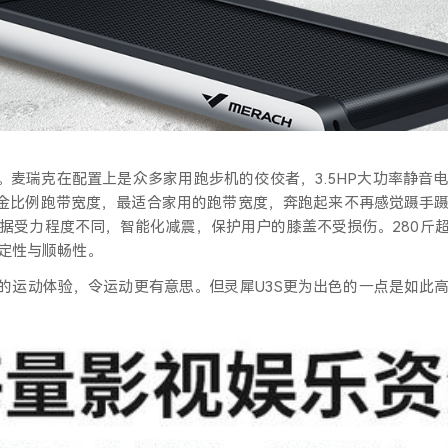
动。麦瑞克在配置上是众多家用跑步机的佼佼者，3.5HP大功率静
黄金比例跑带宽度，最适合家用的跑带宽度，奔跑起来不再感觉蹑手
据受力程度不同，智能化减震，保护用户的膝盖不受损伤。280斤
定性与顺畅性。
的运动体验，令运动更有意思。但灵犀
U3S更为出色的一点是如此
。