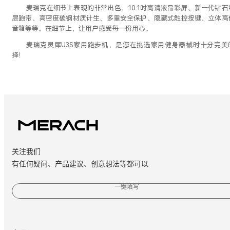
麦瑞克在细节上表现的非常出色，
10.1吋高清液晶彩屏、新一代钻石
层跑带、高密度碳钢材质计生、多重安全保护、隐藏式触控按键、立体高
音箱等等。在细节上，让用户感受每一份用心。
麦瑞克灵犀
U3S家用跑步机，是您在挑选家用健身器械时十分完美
择！
关注我们
有任何疑问、产品建议、创意想法等都可以
一键填写