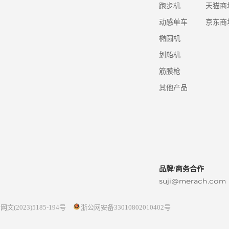
跑步机
天猫商
动感单车
京东商
椭圆机
划船机
筋膜枪
其他产品
品牌/商务合作
suji@merach.com
网文(2023)5185-194号
浙公网安备33010802010402号