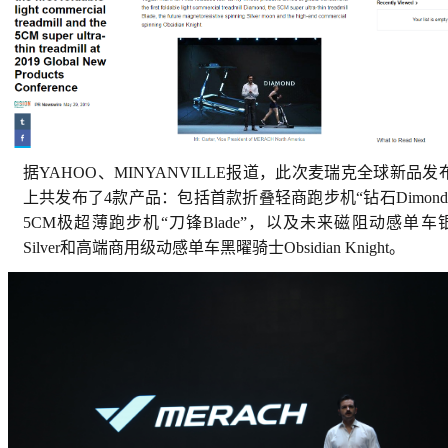
据YAHOO、MINYANVILLE报道，此次麦瑞克全球新品发
上共发布了4款产品：包括首款折叠轻商跑步机“钻石Dimond
5CM极超薄跑步机“刀锋Blade”，以及未来磁阻动感单车
Silver和高端商用级动感单车黑曜骑士Obsidian Knight。