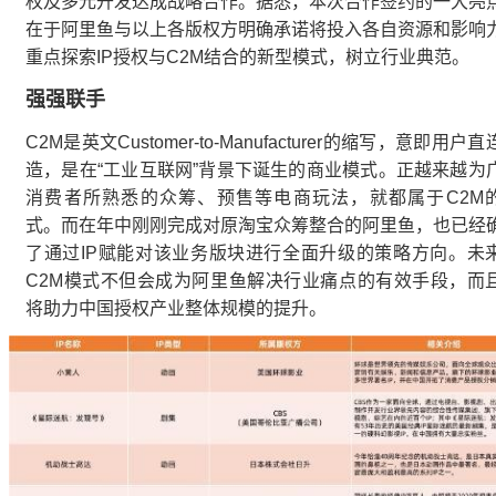
权及多元开发达成战略合作。据悉，本次合作签约的一大亮
在于阿里鱼与以上各版权方明确承诺将投入各自资源和影响
重点探索IP授权与C2M结合的新型模式，树立行业典范。
强强联手
C2M是英文Customer-to-Manufacturer的缩写，意即用户
造，是在“工业互联网”背景下诞生的商业模式。正越来越为
消费者所熟悉的众筹、预售等电商玩法，就都属于C2M
式。而在年中刚刚完成对原淘宝众筹整合的阿里鱼，也已经
了通过IP赋能对该业务版块进行全面升级的策略方向。未
C2M模式不但会成为阿里鱼解决行业痛点的有效手段，而
将助力中国授权产业整体规模的提升。