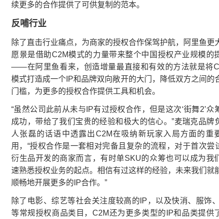
续更多的合作提供了可供复制的范本。
反哺行业
除了直击行业痛点，为商家的授权合作保驾护航，阿里鱼更
愿景是借助C2M模式的力量带来整个中国授权产业规模的
——在阿里鱼看来，创造增量最直接和有效的方法就是将C
模式打造成一个IP和品牌双向敞开的大门，降低双方之间的
门槛，为更多的授权合作提供工具和机会。
“虽然公司此前从未与IP有过授权合作，但是这次‘街舞2’众
成功，带给了我们宝贵的经验和极大的信心。”麦瑞克品牌
人张磊的话语中透露出C2M在吸纳新玩家入局方面的重
用，“授权合作是一套相对完备且复杂的流程，对于首次尝试
衍生品开发的商家而言，有时单SKU的众筹也可以成为我
速熟悉授权业务的起点。相信有过这样的经验，未来我们就
顺畅地开展更多的IP合作。”
除了电影、综艺等社会关注度较高的IP，以及快消、服饰、
等常规授权商品类目，C2M还为更多类型的IP和品类提供