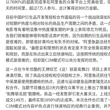
以7690%的超高完成率在阿里鱼的众筹平台上完美收官，在
天的时间里，超过7万人参与，总计筹得近800万金额。
目前中国IP衍生品开发等授权合作面临的另一个挑战就是如
对短期IP热度与相对较长的商品生产周期之间的矛盾，这一
电影等有着明显集中热度爆发期的IP身上表现得尤为明显。
去我们很难能够借到电影这类IP的势，因为前期的衍生品规
是很难的，即使是好莱坞也有失手的时候。”阿里鱼副总经
国毅如是说。“最稳妥和理想的状态肯定是不完全依靠前期
和规划，而是在热点出来之后快速响应。这按照传统的授权
模式是很难的；但却是C2M模式可以充分发挥的优势。”
这一点在今年优酷的王牌综艺《这！就是街舞2》项目上表
淋漓尽致。除了商品化授权和空间授权之外，阿里鱼还抓住
中吴建豪使用筋膜枪的热点，迅速与运动健身品牌麦瑞克达
权合作，当期节目播出后3天内便在众筹平台上推出了限量
“街舞联名款”筋膜枪。商品一经发售即引发大量关注，上线
成交149万，最终实现1658%的达成率。本次合作也打造了
C2M模式对内容IP热点进行快速响应的经典行业案例，并