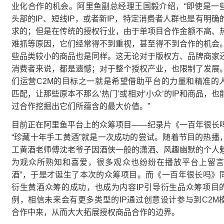
业化合作的机会。阿里鱼副总经理王国毅介绍，“即使是一
头部的IP、短线IP，或者新IP，特定消费者人群也是有明确
求的；但是在传统的授权行业，由于单项目合作金额不高、
难抓等原因，它们经常得不到重视，甚至得不到合作的机会
些品类较小的商品也是同样。这无论对于版权方、品牌商家
消费者来说，都是遗憾；对于整个授权产业，也限制了发展
们运营C2M的目标之一就是希望借助平台的力量和精准的
匹配，让那些原本不那么‘热门’或相对‘小众’的IP和商品，也
过合作挖掘出它们所蕴含的最大价值。”
目前正在阿里鱼平台上的众筹项目——纪录片《一百年很长
“珍藏十年手工黄酒”就是一次成功的尝试。随着节目的热播
工黄酒老师傅沈老爷子因酒侠一般的潇洒、风趣幽默的个人
为观众所熟知和喜爱，很多观众也纷纷在播放平台上留言
酒”，于是才诞生了本次的众筹项目。而《一百年很长吗》
衍生黄酒众筹的成功，也成为内容IP引导衍生品众筹项目
例，相信未来会有更多类型的IP通过创意设计参与到C2M
合作中来，从而大大拓展授权商品合作的边界。