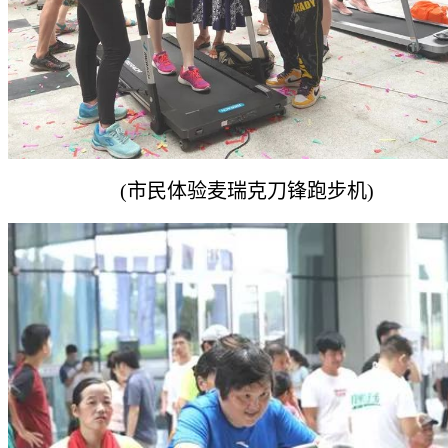
(市民体验麦瑞克刀锋跑步机)