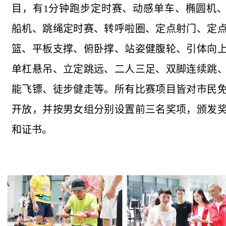
目，有1分钟跑步定时赛、动感单车、椭圆机
船机、跳绳定时赛、转呼啦圈、定点射门、定
篮、平板支撑、俯卧撑、站姿健腹轮、引体向
单杠悬吊、立定跳远、二人三足、双脚连续跳
能飞镖、徒步健走等。所有比赛项目皆对市民
开放，并按男女组分别设置前三名奖项，颁发
和证书。