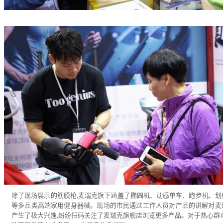
除了现场展示的筋膜枪,麦瑞克旗下涵盖了椭圆机、动感单车、跑步机、划
等多品类高端家用健身器械。现场的市民通过工作人员对产品的讲解对麦
产生了极大兴趣,纷纷扫码关注了麦瑞克旗舰店浏览更多产品。对于热心群众