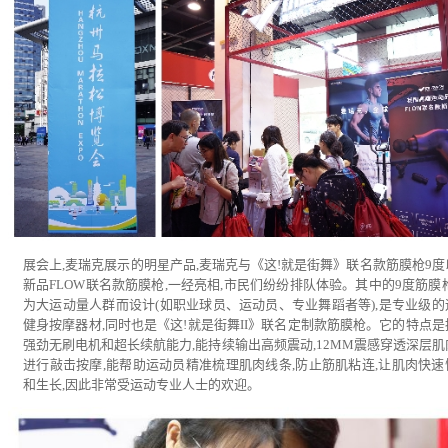
展会上,麦瑞克展示的明星产品,麦瑞克与《这!就是街舞》联名款筋膜枪9度
新品FLOW联名款筋膜枪,一经亮相,市民们纷纷排队体验。其中的9度筋膜枪
为大运动量人群而设计(如职业球员、运动员、专业舞蹈者等),是专业级的
健身按摩器材,同时也是《这!就是街舞II》联名定制款筋膜枪。它的特点是
强劲无刷电机和超长续航能力,能持续输出高频震动,12MM震感穿透深层肌
进行敲击按摩,能帮助运动员精准梳理肌肉线条,防止筋肌粘连,让肌肉快速
和生长,因此非常受运动专业人士的欢迎。