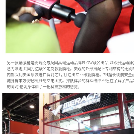
另一款筋膜枪是麦瑞克与英国高端运动品牌FLOW联名出品,以欧洲运动康
念为准则,共同打造联名定制款筋膜枪。美观的外形搭配上专利结构的无刷电
内部采用美国原装进口智能芯片,打造出专业级筋膜枪。7H超长续航安全耐
随身携带方便轻松,杜绝空电困扰。排队体验的群众络绎不绝,在了解了产品
的同时,也切身体验了一把科技放松的感觉。