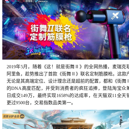
2019年5月，随着《这！就是街舞Ⅱ》的全网热播，麦瑞克
阿里鱼，趁势推出了首款《街舞Ⅱ》联名定制筋膜枪。这款
无论是其高端定位、设计理念还是超前的配置，都和《街舞
的DNA高度匹配，并受到消费者的疯狂追捧，登陆淘宝众
日成交149万，最终实现1658%的达成率，在天猫双11全天
更过9500台，交易指数品类第一。