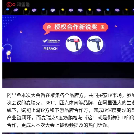
阿里鱼本次大会旨在聚集各个品牌方，共同探索IP市场。参
次会议的麦瑞克、361°、匹克体育等品牌，在阿里强大的生
统下，赋能上游IP方和下游品牌合作方，完成IP深度变现的
产业链闭环，而麦瑞克9度筋膜枪与《这！就是街舞》IP的
合作，更成为本次大会上被频频提及的热门话题。