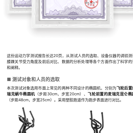
这份运动力学测试报告长达20页，从测试人员的选取、设备仪器的调验测
膝踝关节受力角度及前后对比、数据的分析处理等各个方面作出了科学的
和阐释。
■ 测试对象和人员的选取
本次测试对象选用市面上常见的两种不同设计的椭圆机，分别为
飞轮后置
瑞克蜗牛椭圆机
（步距30cm，步宽20cm）、
飞轮前置的麦瑞克昆仑椭
（步距48cm，步宽25cm）。采用塑胶跑道作为跑步表面进行对比。