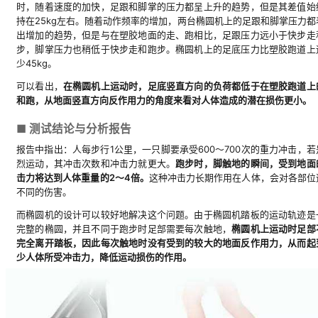
时，随着速度的加快，足跟和脚掌的压力都呈上升的趋势，但是其差值始
持在25kg左右。随着动作频率的增加，两台椭圆机上的足跟和脚掌压力都
出增加的趋势，但是与在塑胶地面的走、跑相比，足跟压力远小于快步走
步，脚掌压力也稍低于快步走和跑步。椭圆机上的足底压力比塑胶跑道上
少45kg。
可以看出，
在椭圆机上运动时，足底竖直方向的负荷都低于在塑胶跑道上
和跑，从地面竖直方向反作用力的角度来看对人体造成的潜在损伤更小。
■ 测试结论与分析报告
报告中指出：人每步行1公里，一只脚要承受600～700次的重力冲击，若
烈运动，其冲击次数和冲击力就更大。
跑步时，脚触地的瞬间，受到地面
击力将达到人体重量的2～4倍。
这种冲击力长期作用在人体，会对各部位
不同的伤害。
而椭圆机的设计可以较好地解决这个问题。由于椭圆机踏板的运动轨迹是
完整的椭圆，并且不同于跑步时足部需要每次触地，
椭圆机上运动时足部
完全离开踏板，因此每次触地时没有受到的较大的地面反作用力，从而起
少人体所受冲击力，降低运动损伤的作用。