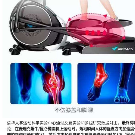
清华大学运动科学实验中心通过反复实验和多组研究数据对比，
最终得
论：在麦瑞克蜗牛/昆仑椭圆机上运动时，落地瞬间人体的竖直方向加速度
塑胶跑道运动时的1/3，前后方向加速度仅为塑胶跑道运动时的1/8（昆仑