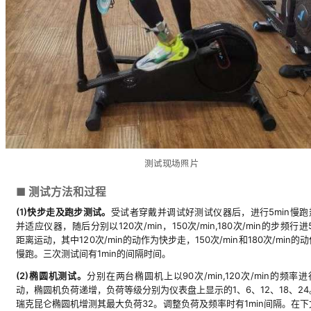
测试现场照片
■ 测试方法和过程
(1)快步走及跑步测试。
受试者穿戴并调试好测试仪器后，进行5min慢跑
并适应仪器，随后分别以120次/min，150次/min,180次/min的步频行进
距离运动，其中120次/min的动作为快步走，150次/min和180次/min的
慢跑。三次测试间有1min的间隔时间。
(2)椭圆机测试。
分别在两台椭圆机上以90次/min,120次/min的频率
动，椭圆机负荷递增，负荷等级分别为仪表盘上显示的1、6、12、18、24
瑞克昆仑椭圆机增测其最大负荷32。调整负荷及频率时有1min间隔。在下