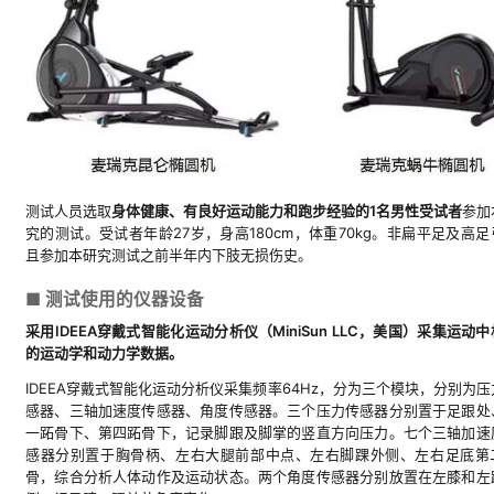
测试人员选取
身体健康、有良好运动能力和跑步经验的1名男性受试者
参加
究的测试。受试者年龄27岁，身高180cm，体重70kg。非扁平足及高足
且参加本研究测试之前半年内下肢无损伤史。
■ 测试使用的仪器设备
采用IDEEA穿戴式智能化运动分析仪（MiniSun LLC，美国）采集运动
的运动学和动力学数据。
IDEEA穿戴式智能化运动分析仪采集频率64Hz，分为三个模块，分别为压
感器、三轴加速度传感器、角度传感器。三个压力传感器分别置于足跟处
一跖骨下、第四跖骨下，记录脚跟及脚掌的竖直方向压力。七个三轴加速
感器分别置于胸骨柄、左右大腿前部中点、左右脚踝外侧、左右足底第
骨，综合分析人体动作及运动状态。两个角度传感器分别放置在左膝和左