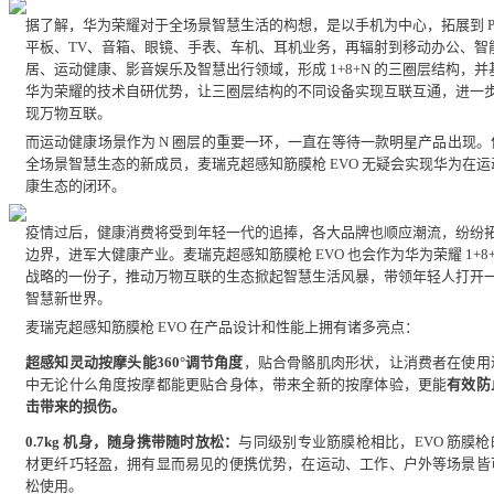
据了解，华为荣耀对于全场景智慧生活的构想，是以手机为中心，拓展到 P
平板、TV、音箱、眼镜、手表、车机、耳机业务，再辐射到移动办公、智
居、运动健康、影音娱乐及智慧出行领域，形成 1+8+N 的三圈层结构，并
华为荣耀的技术自研优势，让三圈层结构的不同设备实现互联互通，进一
现万物互联。
而运动健康场景作为 N 圈层的重要一环，一直在等待一款明星产品出现。
全场景智慧生态的新成员，麦瑞克超感知筋膜枪 EVO 无疑会实现华为在运
康生态的闭环。
疫情过后，健康消费将受到年轻一代的追捧，各大品牌也顺应潮流，纷纷
边界，进军大健康产业。麦瑞克超感知筋膜枪 EVO 也会作为华为荣耀 1+8+
战略的一份子，推动万物互联的生态掀起智慧生活风暴，带领年轻人打开
智慧新世界。
麦瑞克超感知筋膜枪 EVO 在产品设计和性能上拥有诸多亮点：
超感知
灵动
按摩头能
360
°
调节角度
，贴合骨骼肌肉形状，让消费者在使用
中无论什么角度按摩都能更贴合身体，带来全新的按摩体验，更能
有效防
击带来的损伤。
0.7kg 机身，随身携带随时放松
：
与同级别专业筋膜枪相比，EVO 筋膜枪
材更纤巧轻盈，拥有显而易见的便携优势，在运动、工作、户外等场景皆
松使用。