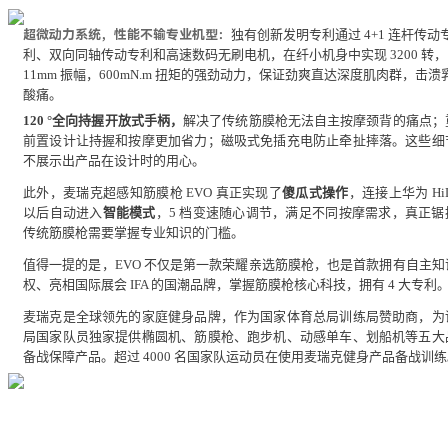
超微动力系统，性能不输专业机型
：
独有创新发明专利通过 4+1 连杆传动
利、双向同轴传动专利和高速数码无刷电机，在纤小机身中实现 3200 转，
11mm 振幅，600mN.m 扭矩的强劲动力，保证劲爽直达深度肌肉群，击溃
酸痛。
120 °
全向持握
开放式手柄，
解决了传统筋膜枪无法自主按摩颈背的痛点；
前置设计让持握和按摩更加省力；磁吸式免插充电防止牵扯摔落。这些细
不展示出产品在设计时的用心。
此外，麦瑞克超感知筋膜枪 EVO 真正实现了
傻瓜式操作
，连接上华为 HiL
以后自动进入
智能模式
，5 档变速随心调节，满足不同按摩需求，真正锯
传统筋膜枪需要掌握专业知识的门槛。
值得一提的是，EVO 不仅是第一款荣耀亲选筋膜枪，也是首款拥有自主知
权、亮相国际展会 IFA 的国潮品牌，掌握筋膜枪核心科技，拥有 4 大专利
麦瑞克是全球领先的家庭健身品牌，作为国家体育总局训练局赞助商，为
局国家队员独家提供椭圆机、筋膜枪、跑步机、动感单车、划船机等五大
备战保障产品。超过 4000 名国家队运动员在使用麦瑞克健身产品备战训