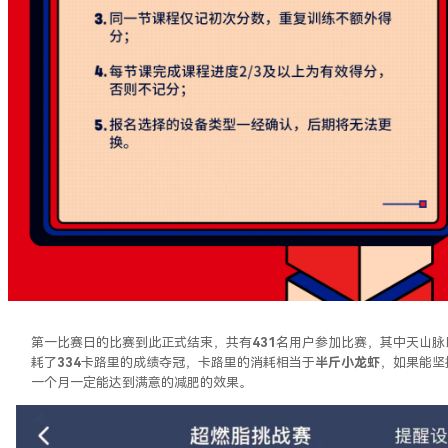
第一比赛日的比赛到此正式结束，共有
431
名
用户参加比赛，其中天山脉
耗了
334
卡路里的成绩夺冠，卡路里的消耗相当于
半斤小龙虾
，如果能坚
一个月一定能达到满意的减肥的效果。