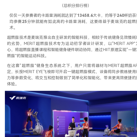
（总积分排行榜）
仅仅一天参赛者的卡路里消耗就达到了
13458.6
大卡，约等于
240
杯奶茶
均参赛
25
分钟就能有如此高的卡路里消耗，这要得益于麦瑞克的超燃
术。
超燃脂技术是
麦瑞克推出自主研发的智能科技，
相较于传统健身见效慢耗
的劣势，
MERIT超燃脂技术专为运动初学者设计研发，以“MERIT APP
心，将超燃脂直播课程和智能健身硬件联动协同，通过HIIT原理实现“—键
燃脂”的智能运动科技。
在这套
“超燃脂”健身生态系统之下，
用户只需将器材与
MERIT超燃脂A
定，长按MERIT EYE飞梭即可开启一键超燃脂模式，设备将同步教练使用
力等参数变化，将交互和控制做到了简单化和智能化，带来更高效便捷的
体验。