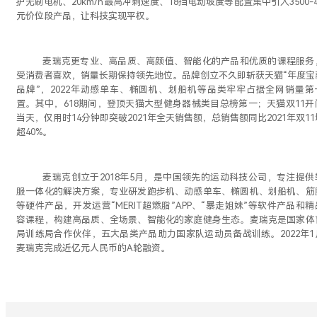
护无刷电机、20km/h最高冲刺速度、18
挡电动坡度等配置集中引入
3
500-
元价位段产品，让科技实现平权。
麦瑞克更专业、高品质、高颜值、智能化的产品和优质的课程服务
受消费者喜欢，销量长期保持领先地位。品牌创立不久即斩获天猫
“年度宝
品牌
”，2
022
年
动感单车、椭圆机、划船机等品类
牢牢占据全网销量第
置。其中，
6
18
期间，登顶天猫大型健身器械类目总榜第一；天猫双
1
1
开
当天，仅用时
1
4
分钟即突破
2
021
年全天销售额，总销售额同比
2
021
年双
1
1
超
4
0%
。
麦瑞克创立于
2
018
年
5月，是中国领先的运动科技公司，专注提供
服一体化的解决方案，专业研发跑步机、动感单车、椭圆机、划船机、筋
等硬件产品，开发运营“MERIT超燃脂”APP、“暴走姐妹”等软件产品和
容课程，构建高品质、全场景、智能化的家庭健身生态。麦瑞克是国家体
局
训练局
合作伙伴，五大品类产品
助力国家队运动员备战训练
。
2
022
年
1
麦瑞克
完成近亿
元
人民币
的
A轮融资
。