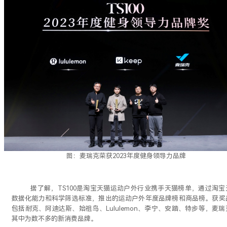
图：麦瑞克荣获2023年度健身领导力品牌
据了解，TS100是淘宝天猫运动户外行业携手天猫榜单，通过淘宝
数据化能力和科学筛选标准，推出的运动户外年度品牌榜和商品榜
。获奖
包括耐克、阿迪达斯、始祖鸟、
Lululemon、李宁、安踏、特步等，麦
其中为数不多的新消费品牌。