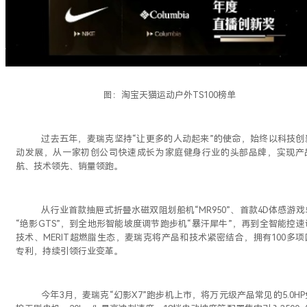
图：淘宝天猫运动户外
TS
100榜单
过去五年，麦瑞克坚持
“让更多的人动起来”的使命，始终以科技创
动发展，从一家初创公司快速成长为家庭健身行业的头部品牌，实现产
航、技术领先、销量领跑。
从行业首款抽屉式折叠水磁双阻划船机
“
MR950
”、首款
4D体感游戏
“绝影GTS”
，
到
全地形智能坡度调节跑步机
“暴汗犀牛”，再到
全智能控速
技术
、
MERIT超燃脂生态
，
麦瑞克将产品和技术紧密结合，拥有
1
00
多项
专利，持续
引领行业
变革
。
今年
3月，麦瑞克“幻影X
7
”跑步机上市，将万元级产品常见的
5.0H