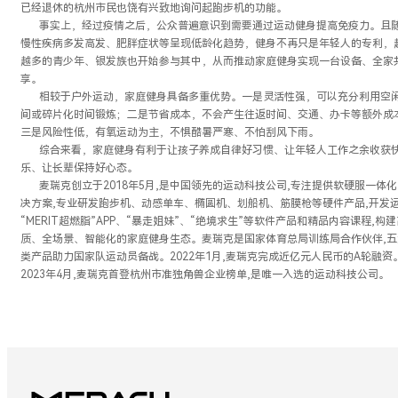
已经退休的杭州市民也饶有兴致地询问起跑步机的功能。
事实上，经过疫情之后，公众普遍意识到需要通过运动健身提高免疫力。且
慢性疾病多发高发、肥胖症状等呈现低龄化趋势，健身不再只是年轻人的专利，
越多的青少年、银发族也开始参与其中，从而推动家庭健身实现一台设备、全家
享。
相较于户外运动，家庭健身具备多重优势。一是灵活性强，可以充分利用空
间或碎片化时间锻炼；二是节省成本，不会产生往返时间、交通、办卡等额外成
三是风险性低，有氧运动为主，不惧酷暑严寒、不怕刮风下雨。
综合来看，家庭健身有利于让孩子养成自律好习惯、让年轻人工作之余收获
乐、让长辈保持好心态。
麦瑞克创立于2018年5月,是中国领先的运动科技公司,专注提供软硬服一体
决方案,专业研发跑步机、动感单车、椭圆机、划船机、筋膜枪等硬件产品,开发
“MERIT超燃脂”APP、“暴走姐妹”、“绝境求生”等软件产品和精品内容课程,构
质、全场景、智能化的家庭健身生态。麦瑞克是国家体育总局训练局合作伙伴,五
类产品助力国家队运动员备战。2022年1月,麦瑞克完成近亿元人民币的A轮融资
2023年4月,麦瑞克首登杭州市准独角兽企业榜单,是唯一入选的运动科技公司。