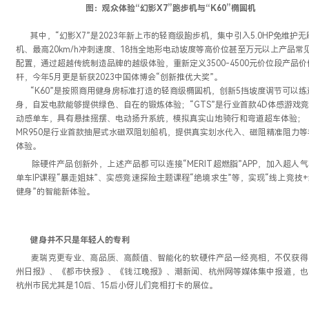
图：观众体验“幻影X7”跑步机与“K60”椭圆机
其中，“幻影X7”是2023年新上市的轻商级跑步机，集中引入5.0HP免维护无
机、最高20km/h冲刺速度、18挡全地形电动坡度等高价位甚至万元以上产品常
配置，通过超越传统制造品牌的越级体验，重新定义3500-4500元价位段产品价
杆，今年5月更是斩获2023中国体博会“创新推优大奖”。
“K60”是按照商用健身房标准打造的轻商级椭圆机，创新5挡坡度调节可以练
身，自发电款能够提供绿色、自在的锻炼体验；“GTS”是行业首款4D体感游戏
动感单车，具有悬挂摇摆、电动扬升系统，模拟真实山地骑行和弯道超车体验；
MR950是行业首款抽屉式水磁双阻划船机，提供真实划水代入、磁阻精准阻力等
体验。
除硬件产品创新外，上述产品都可以连接“MERIT超燃脂”APP，加入超人
单车IP课程“暴走姐妹”、实感竞速探险主题课程“绝境求生”等，实现“线上竞技
健身”的智能新体验。
健身并不只是年轻人的专利
麦瑞克更专业、高品质、高颜值、智能化的软硬件产品一经亮相，不仅获得
州日报》、《都市快报》、《钱江晚报》、潮新闻、杭州网等媒体集中报道，也
杭州市民尤其是10后、15后小伢儿们竞相打卡的展位。