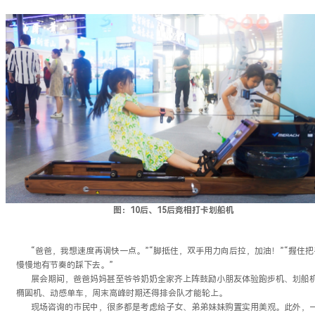
图：10后、15后竞相打卡划船机
“爸爸，我想速度再调快一点。”“脚抵住，双手用力向后拉，加油！”“握住把
慢慢地有节奏的踩下去。”
展会期间，爸爸妈妈甚至爷爷奶奶全家齐上阵鼓励小朋友体验跑步机、划船
椭圆机、动感单车，周末高峰时期还得排会队才能轮上。
现场咨询的市民中，很多都是考虑给子女、弟弟妹妹购置实用美观。此外，