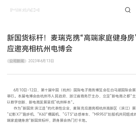
新国货标杆！麦瑞克携“高端家庭健身房
应邀亮相杭州电博会
公司新闻
2023年6月13日
6月10日-12日，第十届中国（杭州）国际电子商务博览会在白马湖国际会
举行。本届电博会由杭州市人民政府、浙江省商务厅主办，立足“新电商之都”主
以数字创新、新电商发展呈现“杭州样本”。
作为“新国货 滨江造”的代表性企业，麦瑞克应邀亮相杭州高新区（滨江）展
“幻影X7”跑步机、“K60”椭圆机、“GTS”动感单车、“MR950”划船机共同组成
端家庭健身房”新国货标杆，跻身展会热门打卡地。