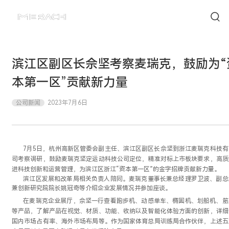
滨江区副区长佘坚考察麦瑞克，鼓励为“
本第一区”贡献新力量
公司新闻
2023年7月6日
7月5日，杭州高新区管委会副主任、滨江区副区长佘坚到浙江麦瑞克科技有
司考察调研，鼓励麦瑞克坚定运动科技公司定位，精准对标上市板块要求，高质
进科技创新和运营管理，为滨江区浙江“资本第一区”的金字招牌贡献新力量。
滨江区发展和改革局相关负责人陪同。麦瑞克董事长兼总经理罗卫波、副总
兼创新研究院院长姚冠奇等介绍企业发展情况并参加座谈。
在麦瑞克企业展厅，佘坚一行查看跑步机、动感单车、椭圆机、划船机、筋
等产品，了解产品在视觉、材质、功能、收纳以及智能化体验方面的创新，详细
国内市场占有率、海外市场布局等。作为国家体育总局训练局合作伙伴，上述五