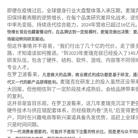
即便在疫情过后，全球健身行业大盘整体落入承压期，麦瑞
旧保持着亮眼的逆势增长，在每个品类研究差异化战术、逆
中率先变局、持续迭代综合能力，
年营收已超过
亿元
2024
16
快增长背后也藏着慢动作，在品牌达到一定规模时，麦瑞克做出决策：要
场驱动转向研发驱动。
但这件事情并不容易，
我们付出了几个亿的代价，走了很
“
路，才知道该如何推进。
到
年麦瑞克就已经投入了
”
2023
140
研发队伍，包含了硬件、结构、软件、游戏、内容等不同领
专业人才。
在罗卫波看来，
凡是做大的品牌，商业模式的成功都是基于研发，通
麦瑞克在研发上的投入虽然还没带
代又一代的新产品获得胜利。
大回报，但他相信到了一定阶段技术成熟后，会给品牌带来
的复利。
这并非是盲目乐观，在罗卫波看来，这几年麦瑞克沉淀下更
硬件技术与供应链配套体系，历经极致内卷
洗礼
后变得更
“
”
户，同时在兴趣电商等新兴渠道具备先发优势，追赶上全球
只是时间问题。
下一代消费者想要的，可能并不是现下注重的性价比，而是更与众不同
“