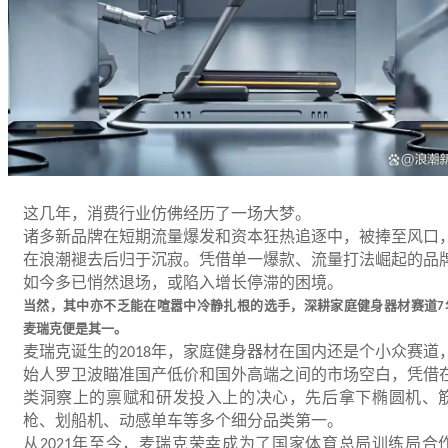
这几年，消费行业仿佛经历了一场大梦。
诸多新品牌在短期流量爆发和资本狂热追逐中，被捧至风口
在浪潮褪去后归于沉寂。凭借单一爆款、流量打法崛起的品
如今多已悄然退场，或陷入增长停滞的困境。
当然，其中亦不乏能在喧嚣中冷静扎根的选手，深耕家庭健身器材赛道
7
麦瑞克便是其一。
麦瑞克诞生的
年，家庭健身器材在国内还是个小众赛道
2018
始人罗卫波瞄准国产低价和国外高端之间的市场空白，凭借
类洞察上的禀赋和研发投入上的决心，先后拿下椭圆机、
枪、划船机、动感单车等多个细分品类第一。
从
年至今，麦瑞克荣幸成为了国家体育总局训练局合
2021