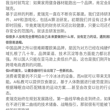
我当时就笃定：如果家用健身器材能跑出一个品牌，肯定会
瑞克。
基于这样的判断，麦瑞克一直在不断夯实基建。我们坚持研
件、
和游戏化，包括
算法研发。初期我们并没有过多
APP
AI
即时回报，毕竟麦瑞克的财务状况还比较健康，只要公司还
存安全的范围内，就该去研发创新。
但很多人没有完全想明白自己未来要做到什么样，没有定力的话，遇到困
很容易退缩。
中国品牌之所以很难颠覆欧美品牌，是因为对方已经在纯硬
域扎根了几十年，品牌渠道、技术沉淀等各方面能力都比
强。所以国人只能在亚马逊上卖低价产品，这也是我们刚开
跨境电商遇到的问题。
但
的诞生，让健身器材行业出现了一些新机会。
AI
消费者需要的不只是一个冷冰冰的设备，而
就可以带来无
AI
能。
私教可以提供饮食建议，基于人体数据进行疲劳度测
AI
根据睡眠自动匹配精准的运动方案
甚至会改变以往的行
……
态。
麦瑞克始终在规划发展路径。第一曲线早晚会走到终点，如
在不进行第二曲线的技术储备、战略指引，那就很有可能被