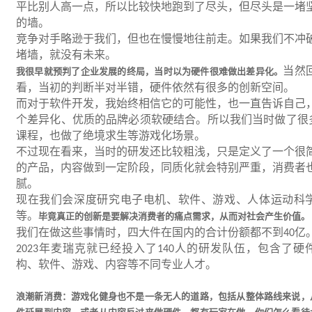
平比别人高一点，所以比较快地跑到了尽头，但尽头是一堵
的墙。
竞争对手略逊于我们，但也在慢慢地往前走。如果我们不冲
堵墙，就没有未来。
当然
我很早就预判了企业发展的终局，当时以为硬件很难做出差异化。
看，当初的判断半对半错，硬件依然有很多的创新空间。
而对于软件开发，我始终相信它的可能性，也一直告诉自己
个差异化、优质的品牌必须软硬结合。所以我们当时做了很
课程，也做了绝境求生等游戏化场景。
不过现在看来，当时的研发还比较粗浅，只是定义了一个很
的产品，内容做到一定阶段，同质化就会特别严重，消费者
腻。
现在我们会深度研究电子电机、软件、游戏、人体运动科
等。
毕竟真正的创新是要解决消费者的痛点需求，从而对社会产生价值。
我们在做这些事情时，四大件在国内的合计份额都不到
亿
40
年麦瑞克就已经投入了
人的研发队伍，包含了硬
2023
140
构、软件、游戏、内容等不同专业人才。
浪潮新消费：游戏化健身也不是一条无人的道路，包括从整体路线来说，