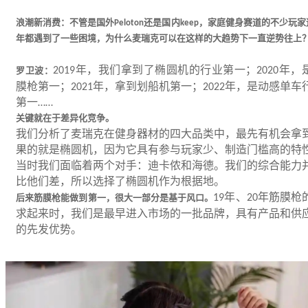
浪潮新消费：不管是国外
还是国内
，家庭健身赛道的不少玩家
Peloton
keep
年都遇到了一些困境，为什么麦瑞克可以在这样的大趋势下一直逆势往上
年，我们拿到了椭圆机的行业第一；
年，
罗卫波：
2019
2020
膜枪第一；
年，拿到划船机第一；
年，是动感单车
2021
2022
第一
……
关键就在于差异化竞争。
我们分析了麦瑞克在健身器材的四大品类中，最先有机会拿
果的就是椭圆机，因为它具有参与玩家少、制造门槛高的特
当时我们面临着两个对手：迪卡侬和海德。我们的综合能力
比他们差，所以选择了椭圆机作为根据地。
年、
年筋膜枪
后来筋膜枪能做到第一，很大一部分是基于风口。
19
20
求起来时，我们是最早进入市场的一批品牌，具有产品和供
的先发优势。