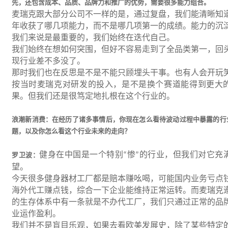
先，还包含成本、品质、品牌力和推广的优势，需要很多能力组合。
麦瑞克跟大部分公司不一样的是，通过复盘，我们能清晰知
年收获了哪几项能力，而不是哪几项第一的成绩。能力的沉
我们来说是最重要的，我们始终在迭代自己。
我们始终在想如何突围，但好不容易走到了全品类第一，回
现行业差不多没了。
那时我们也在反思是不是不能只顾埋头干事。也有人会开玩
按当时麦瑞克对研发的投入，是不是换个赛道能得到更大
果。但我们还是很笃定地扎根在这个行业的。
浪潮新消费：在经历了诸多事情后，你现在怎么看待波动过程中暴露的行
题，以及你怎么看这个行业未来的走向？
健身在中国是一个特别
惨
的行业，但我们对它充
罗卫波：
“
”
望。
今天很多健身器材工厂都是赔本赚吆喝，可能国内业务亏点
海外代工赚点钱，综合一下企业能维持正常运转。而麦瑞克
的生存体系中有一条就是不办代工厂，我们只通过正常的品
业运作盈利。
我们并不是盲目乐观，如果去看欧美发展史，除了某些特定