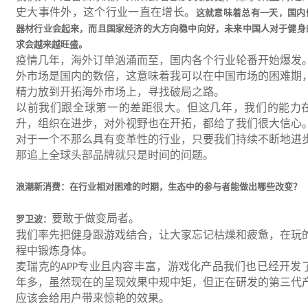
史大事件外，这个行业一直在增长。
这就意味着总有一天，国内
器材行业会起来，而且国家经济的大方向稳中向好，未来中国人对于健身
求会越来越旺盛。
疫情几年，海外订单汹涌而至，国内各个行业轮番开始爆发
外市场是国内的数倍，这意味着我可以在中国市场的困难期
精力放到开拓海外市场上，寻找破局之路。
以前我们跟全球第一的差距很大。但这几年，我们的能力
升，组织在进步，对外视野也在开拓，都给了我们很大信心
对于一个不那么具有变革性的行业，只要我们持续不断地进
那追上全球头部品牌就只是时间的问题。
浪潮新消费：在行业相对困难的时期，生态中的参与者能做出哪些改变？
要敢于做变局者。
罗卫波：
我们率先把健身跟游戏结合，让大家忘记枯燥和疲惫，在玩
程中锻炼身体。
麦瑞克的
专业且内容丰富，游戏化产品我们也已经开发
APP
年多，虽然现在的呈现效果中规中矩，但正在研发的第三代
应该会给用户带来惊艳的效果。