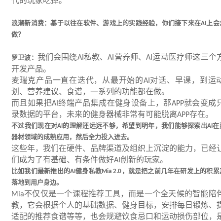
代的玩家吃掉。
浪潮新消费：基于以往在软件、游戏上的实践经验，你们接下来在
上会
AI
做？
我们会围绕
私教、
营养师、
运动医疗师这三个
罗卫波：
AI
AI
AI
开发产品。
麦瑞克产品一直在迭代，从最开始的
对话、早课，到运
AI
划、营养建议、食谱，一系列的功能都在做。
而且如果把
终端产品集成在健身设备上，那
就会变成
AI
APP
录数据的平台，未来的健身器械非常有可能脱离
存在。
APP
不过我们现在对
的理解还远远不够，希望到明年，我们能够探索出
在
AI
AI
器材领域的成熟应用，然后全力投入进去。
这些年，我们在硬件、品牌渠道及组织上沉淀的能力，已经
们成为了有基础、有条件做好
创新的玩家。
AI
比如我们最新推出的
健身私教
，就是把之前几年在研发上的积累
AI
Mia 2.0
落地到用户身边。
不仅仅是一个课程推荐工具，而是一个全天候的智能陪
Mia
教，它会根据个人的基础数据、健身目标，安排每日锻炼、
适配的推荐食谱等等，也会规避饮食忌口和运动损伤部位，