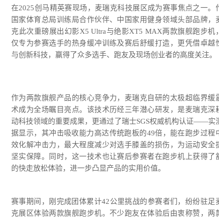
在2025创马精英赛现场，麦瑞克科技展区成为赛事焦点之一。
国家体育总局训练局合作伙伴、中国家用健身领域头部品牌，
克此次重磅展出幻影X5 Ultra与绝影XT5 MAX两款旗舰跑步机
仅专为参赛选手的热身缓冲训练及赛后舒缓打造，更凭借卓越
与创新科技，赢得了众多选手、跑友及现场创业者的高度关注。
作为两款旗舰产品的核心竞争力，麦瑞克自研的太极超临界缓
术成为全场瞩目亮点。该技术历经三年潜心研发，是麦瑞克深
动科技领域的重要成果，更通过了瑞士SGS权威机构认证——实
据显示，其冲击吸收能力高达传统跑板的49倍，能在跑步过程
效化解冲击力，最大程度减少对选手膝盖的损伤，为运动安全
坚实保障。同时，这一技术也让赛后参赛者在跑步机上获得了
的快走放松体验，进一步凸显产品的实用价值。
赛事期间，刚完成团体累计42公里挑战的参赛者们，纷纷驻足
克展区体验两款旗舰跑步机。不少跑友在体验后由衷称赞，两