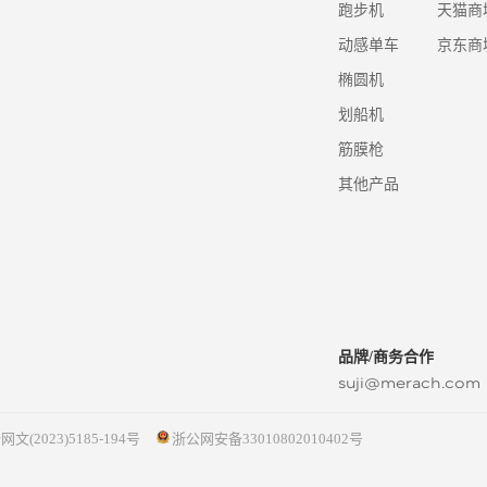
跑步机
天猫商
动感单车
京东商
椭圆机
划船机
筋膜枪
其他产品
品牌/商务合作
suji@merach.com
网文(2023)5185-194号
浙公网安备33010802010402号