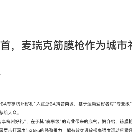
榜首，麦瑞克筋膜枪作为城市礼
日
浙BA专享杭州好礼”入驻浙BA抖音商城，基于运动爱好者对“专业
荐给大众。
A专享杭州好礼”，在于其“赛事级”的专业带来的底气。据介绍，筋
的深层击打深度与35kg的强劲推力，能有效穿透放松高强度运动后