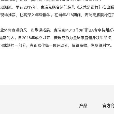
动潮流。早在2019年，麦瑞克联合热门综艺《这就是街舞》推出
现场推荐，让其深入年轻群体。在当年618期间，麦瑞克筋膜枪在
专业体育赛道的又一次纵深拓展，麦瑞克M013作为“浙BA专享杭州
爱运动的人。自2018年成立以来，麦瑞克作为全球家庭健身领军品
不可或缺的一部分，真正陪伴每一位运动者，练得高效，恢复得科学。
产品
官方