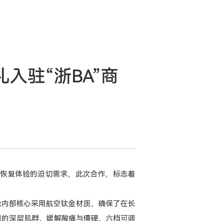
入驻“浙BA”商
级”恢复体验的迫切需求，此次合作，标志着
膜枪内部核心采用航空钛金材质，确保了在长
紧绷的深层肌群，缓解酸痛与僵硬，六档可调