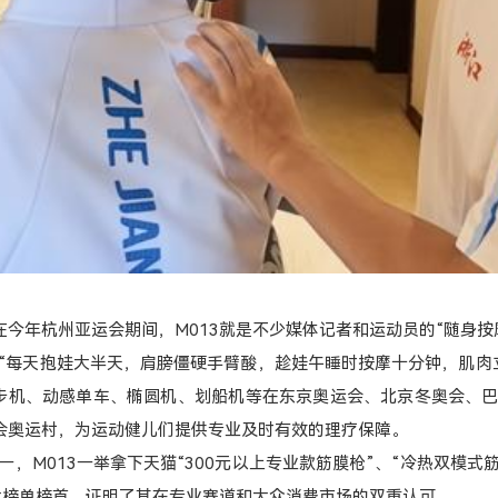
在今年杭州亚运会期间，M013就是不少媒体记者和运动员的“随身
“每天抱娃大半天，肩膀僵硬手臂酸，趁娃午睡时按摩十分钟，肌肉
步机、动感单车、椭圆机、划船机等在东京奥运会、北京冬奥会、
运会奥运村，为运动健儿们提供专业及时有效的理疗保障。
，M013一举拿下天猫“300元以上专业款筋膜枪”、“冷热双模式筋
”五大榜单榜首，证明了其在专业赛道和大众消费市场的双重认可。