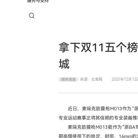
服务与支持
拿下双11五个
城
媒体报道
来源：
北青网
2025年12月12
近日，麦瑞克筋膜枪M013作为“
专业运动赛事正将其信赖的专业装备推
麦瑞克筋膜枪M013能作为“浙B
期高频使用下的稳定、耐用，16mm