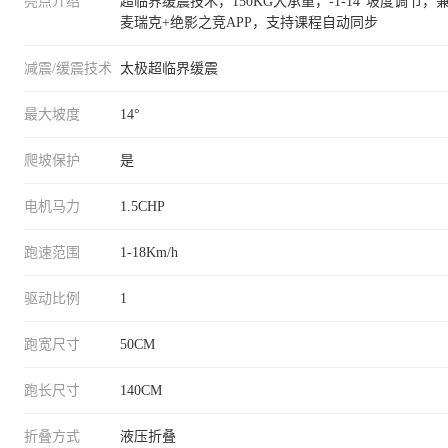
亮点介绍
超临界缓震技术，150KG大承重，-1-14°坡度调节，
麦瑞克+绝影之竞APP，支持课程自动同步
减震/缓震技术
太极超临界缓震
最大坡度
14°
爬坡保护
是
电机马力
1.5CHP
跑速范围
1-18Km/h
驱动比例
1
跑宽尺寸
50CM
跑长尺寸
140CM
折叠方式
液压折叠