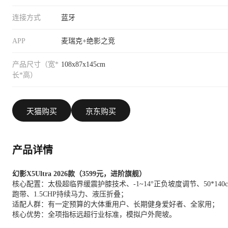
连接方式
蓝牙
APP
麦瑞克+绝影之竞
产品尺寸（宽*
108x87x145cm
长*高）
天猫购买
京东购买
产品详情
幻影X5Ultra 2026款（3599元，进阶旗舰）
核心配置：太极超临界缓震护膝技术、-1~14°正负坡度调节、50*140c
跑带、1.5CHP持续马力、液压折叠；
适配人群：有一定预算的大体重用户、长期健身爱好者、全家用；
核心优势：全项指标远超行业标准，模拟户外爬坡。