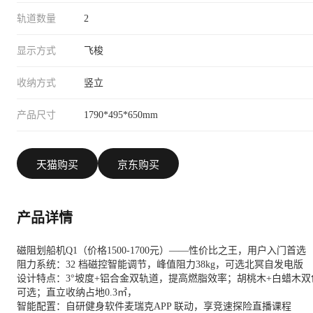
轨道数量
2
显示方式
飞梭
收纳方式
竖立
产品尺寸
1790*495*650mm
天猫购买
京东购买
产品详情
磁阻划船机Q1（价格1500-1700元）——性价比之王，用户入门首选
阻力系统：32 档磁控智能调节，峰值阻力38kg，可选北冥自发电版
设计特点：3°坡度+铝合金双轨道，提高燃脂效率；胡桃木+白蜡木双
可选；直立收纳占地0.3㎡，
智能配置：自研健身软件麦瑞克APP 联动，享竞速探险直播课程