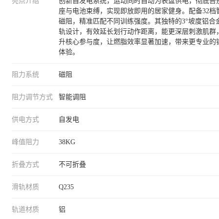
亮点介绍
创新自发电系统，运动同时自动为表盘供电，彻底告
座与电池束缚，实现即放即用的居家健身。配备32档
磁阻，精准匹配不同训练强度。其独特的3°坡度铝合
轨设计，有效延长划行动作距离，能更深层刺激肌群
升核心参与度，让燃脂效率显著加速，带来更专业的
体验。
阻力系统
磁阻
阻力调节方式
智能调阻
供电方式
自发电
峰值阻力
38KG
折叠方式
不可折叠
滑轨材质
Q235
轨道材质
铝