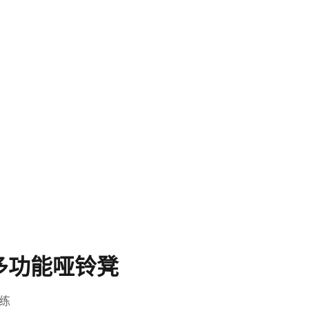
多功能哑铃凳
练