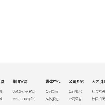
商城
集团官网
媒体中心
公司介绍
人才引
城
绝影Xenjoy官网
公司新闻
公司概况
社会招聘
城
MERACH(海外）
媒体报道
公司荣誉
校园招聘