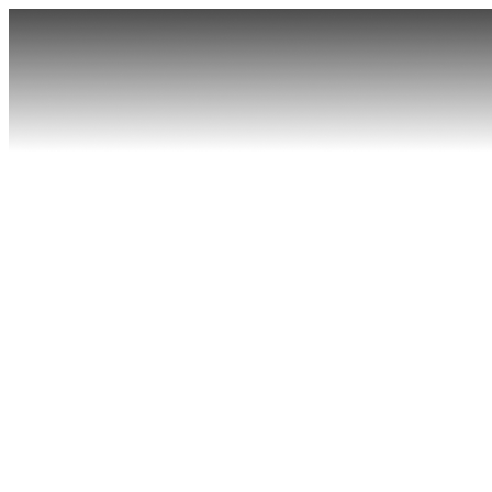
首页
产品
软件
核心科技
探索精彩