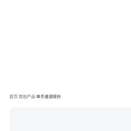
关于我们
服务与支持
/
/
首页
其他产品
单手速调哑铃