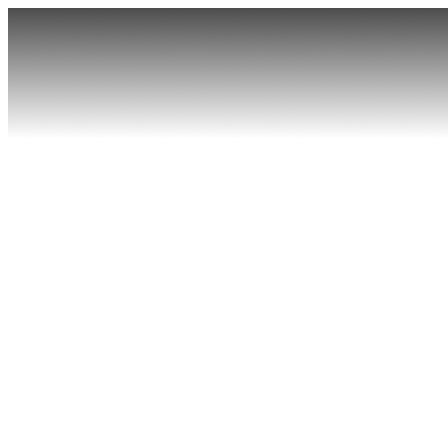
首页
产品
软件
核心科技
探索精彩