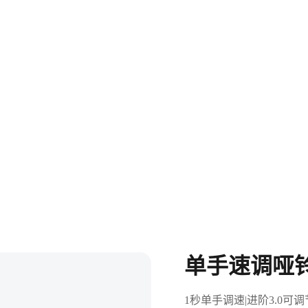
单手速调哑
1秒单手调速|进阶3.0可