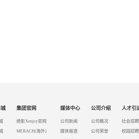
商城
集团官网
媒体中心
公司介绍
人才引
城
绝影Xenjoy官网
公司新闻
公司概况
社会招聘
城
MERACH(海外）
媒体报道
公司荣誉
校园招聘