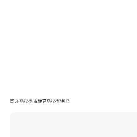
关于我们
服务与支持
/
/
首页
筋膜枪
麦瑞克筋膜枪M013