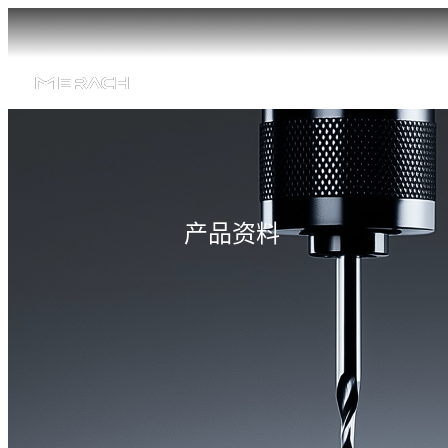
产
品
资
产品资料
料