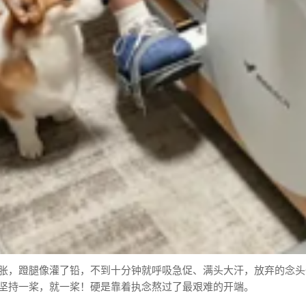
胀，蹬腿像灌了铅，不到十分钟就呼吸急促、满头大汗，放弃的念头
坚持一桨，就一桨！硬是靠着执念熬过了最艰难的开端。