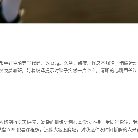
都坐在电脑旁写代码、改 Bug。久坐、熬夜、作息不规律，稍微运
一次凌晨加班，盯着编译提示时脑子突然一片空白，清晰的心跳声盖
被切割得支离破碎，复杂的训练计划根本没法坚持。受同行影响，我被
超燃脂 APP 配套课程多，还能大坡度爬坡，对我这种没时间折腾的人来