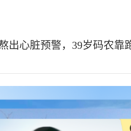
熬出心脏预警，39岁码农靠跑