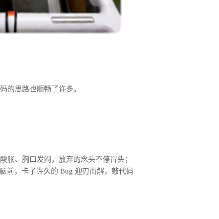
写代码的思路也顺畅了许多。
小腿酸胀、胸口发闷，放弃的念头不停冒头；
，卡了许久的 Bug 迎刃而解，敲代码