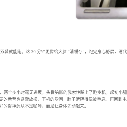
换双鞋就能跑。这 30 分钟更像给大脑 “清缓存”，跑完身心舒展，
Bug，两个多小时毫无进展，头昏脑胀的我索性踩上了跑步机。起初
硬的后背也逐渐放松，下机的瞬间，脑子清醒得像被重启。再回到电脑前
好的提神药从不是咖啡，而是让身体先动起来。